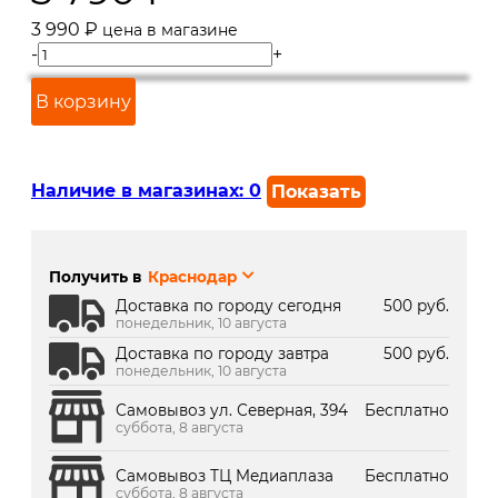
3 990
₽
цена в магазине
-
+
В корзину
Наличие в магазинах:
0
Показать
г. Краснодар, ул. Северная,
В наличии
392:
Получить в
Краснодар
г. Краснодар, ТК Медиаплаза:
В наличии
Доставка по городу сегодня
500 руб.
понедельник, 10 августа
Доставка по городу завтра
500 руб.
понедельник, 10 августа
Самовывоз ул. Северная, 394
Бесплатно
суббота, 8 августа
Самовывоз ТЦ Медиаплаза
Бесплатно
суббота, 8 августа