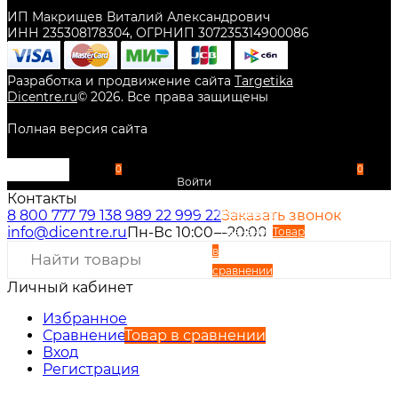
ИП Макрищев Виталий Александрович
ИНН 235308178304, ОГРНИП 307235314900086
Разработка и продвижение сайта
Targetika
Dicentre.ru
©
2026
. Все права защищены
Полная версия сайта
0
0
Войти
Контакты
Избранное
8 800 777 79 13
8 989 22 999 22
Заказать звонок
info@dicentre.ru
Пн-Вс 10:00—20:00
Сравнение
Товар
в
сравнении
Личный кабинет
Вход
Регистрация
Избранное
Сравнение
Товар в сравнении
Вход
Регистрация