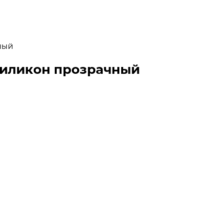
ный
силикон прозрачный