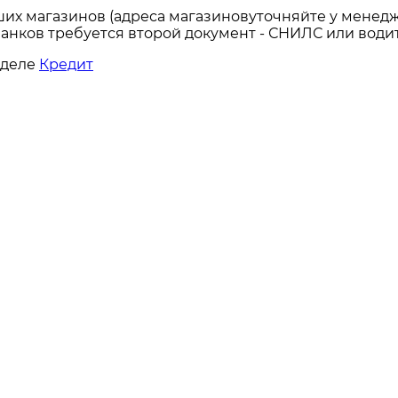
ших магазинов (адреса магазиновуточняйте у менедж
анков требуется второй документ - СНИЛС или водит
зделе
Кредит