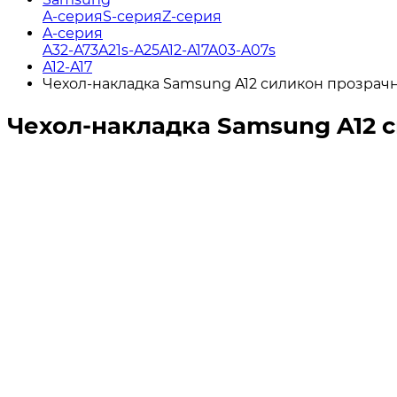
A-серия
S-серия
Z-серия
A-серия
A32-A73
A21s-A25
A12-A17
A03-A07s
A12-A17
Чехол-накладка Samsung A12 силикон прозрач
Чехол-накладка Samsung A12 