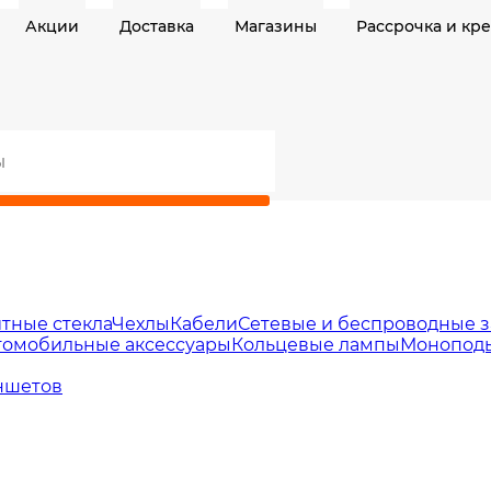
Акции
Доставка
Магазины
Рассрочка и кр
тные стекла
Чехлы
Кабели
Сетевые и беспроводные з
томобильные аксессуары
Кольцевые лампы
Моноподы
ншетов