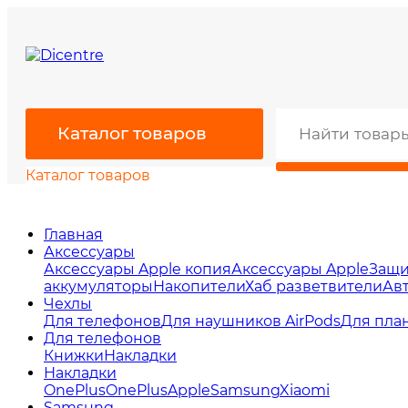
Каталог товаров
Каталог товаров
Главная
Аксессуары
Аксессуары Apple копия
Аксессуары Apple
Защи
аккумуляторы
Накопители
Хаб разветвители
Ав
Чехлы
Для телефонов
Для наушников AirPods
Для пла
Для телефонов
Книжки
Накладки
Накладки
OnePlus
OnePlus
Apple
Samsung
Xiaomi
Samsung