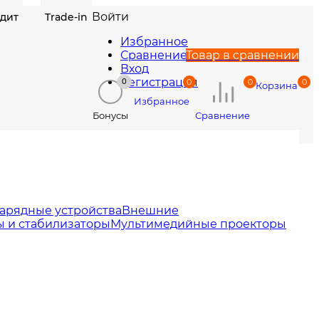
Войти
едит
Trade-in
Избранное
Сравнение
Товар в сравнении
Вход
Регистрация
0
0
0
0
Корзина
Избранное
Сравнение
Бонусы
арядные устройства
Внешние
 и стабилизаторы
Мультимедийные проекторы