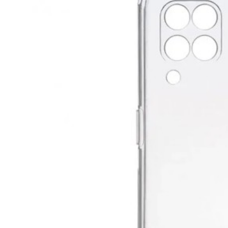
99
₽
150
₽
цена в магазине
В корзину
Наличие в магазинах:
0
Показать