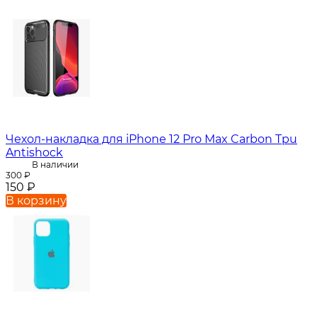
Чехол-накладка для iPhone 12 Pro Max Carbon Tpu
Antishock
В наличии
300
₽
150
₽
В корзину