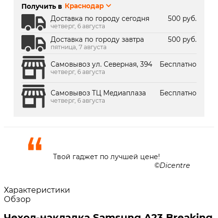
Получить в
Краснодар
г. Краснодар, ТК Медиаплаза:
Под заказ 2 дня
Доставка по городу сегодня
500 руб.
четверг, 6 августа
Доставка по городу завтра
500 руб.
пятница, 7 августа
Самовывоз ул. Северная, 394
Бесплатно
четверг, 6 августа
Самовывоз ТЦ Медиаплаза
Бесплатно
четверг, 6 августа
Твой гаджет по лучшей цене!
Dicentre
Характеристики
Обзор
Чехол-накладка Samsung A23 Breaking