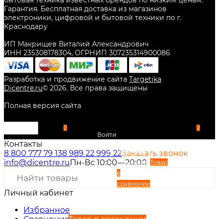
бытовая техника известных брендов по низким ценам.
Гарантия. Бесплатная доставка из магазинов
электроники, цифровой и бытовой техники по г.
Краснодару
ИП Макрищев Виталий Александрович
ИНН 235308178304, ОГРНИП 307235314900086
Разработка и продвижение сайта
Targetika
Dicentre.ru
©
2026
. Все права защищены
Полная версия сайта
0
0
Войти
Контакты
Избранное
8 800 777 79 13
8 989 22 999 22
Заказать звонок
info@dicentre.ru
Пн-Вс 10:00—20:00
Сравнение
Товар
в
сравнении
Личный кабинет
Вход
Регистрация
Избранное