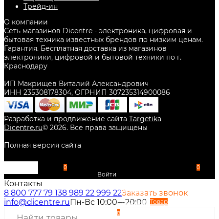
Трейд-ин
О компании
Сеть магазинов Dicentre - электроника, цифровая и
бытовая техника известных брендов по низким ценам.
Гарантия. Бесплатная доставка из магазинов
электроники, цифровой и бытовой техники по г.
Краснодару
ИП Макрищев Виталий Александрович
ИНН 235308178304, ОГРНИП 307235314900086
Разработка и продвижение сайта
Targetika
Dicentre.ru
©
2026
. Все права защищены
Полная версия сайта
0
0
Войти
Контакты
Избранное
8 800 777 79 13
8 989 22 999 22
Заказать звонок
info@dicentre.ru
Пн-Вс 10:00—20:00
Сравнение
Товар
в