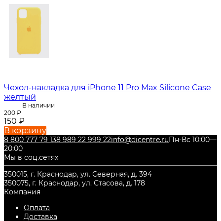
Чехол-накладка для iPhone 11 Pro Max Silicone Case
желтый
В наличии
200
₽
150
₽
В корзину
8 800 777 79 13
8 989 22 999 22
info@dicentre.ru
Пн-Вс 10:00—
20:00
Мы в соц.сетях
350015, г. Краснодар, ул. Северная, д. 394
350075, г. Краснодар, ул. Стасова, д. 178
Компания
Оплата
Доставка