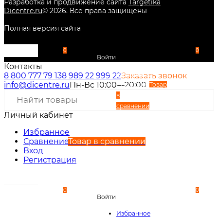
Разработка и продвижение сайта
Targetika
Dicentre.ru
©
2026
. Все права защищены
Полная версия сайта
0
0
Войти
Контакты
Избранное
8 800 777 79 13
8 989 22 999 22
Заказать звонок
info@dicentre.ru
Пн-Вс 10:00—20:00
Сравнение
Товар
в
сравнении
Личный кабинет
Вход
Регистрация
Избранное
Сравнение
Товар в сравнении
Вход
Регистрация
0
0
Войти
Избранное