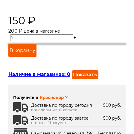
150
₽
200
₽
цена в магазине
-
+
В корзину
Наличие в магазинах:
0
Показать
г. Краснодар, ул. Северная,
В наличии
392:
Получить в
Краснодар
г. Краснодар, ТК Медиаплаза:
Под заказ 2 дня
Доставка по городу сегодня
500 руб.
понедельник, 10 августа
Доставка по городу завтра
500 руб.
вторник, 11 августа
Самовывоз ул. Северная, 394
Бесплатно