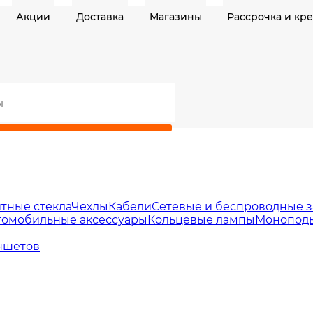
Акции
Доставка
Магазины
Рассрочка и кр
тные стекла
Чехлы
Кабели
Сетевые и беспроводные з
томобильные аксессуары
Кольцевые лампы
Моноподы
ншетов