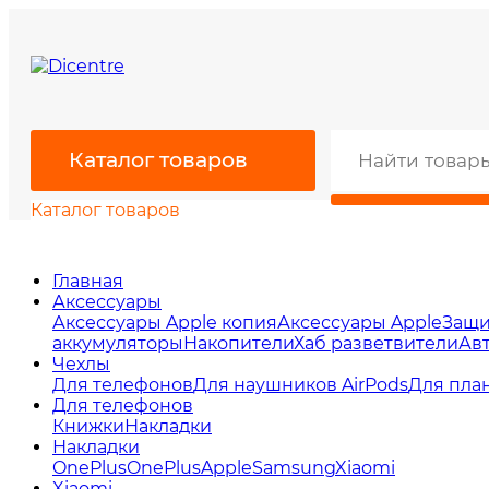
Каталог товаров
Каталог товаров
Главная
Аксессуары
Аксессуары Apple копия
Аксессуары Apple
Защи
аккумуляторы
Накопители
Хаб разветвители
Ав
Чехлы
Для телефонов
Для наушников AirPods
Для пла
Для телефонов
Книжки
Накладки
Накладки
OnePlus
OnePlus
Apple
Samsung
Xiaomi
Xiaomi