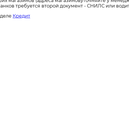
ших магазинов (адреса магазиновуточняйте у менедж
анков требуется второй документ - СНИЛС или водит
зделе
Кредит