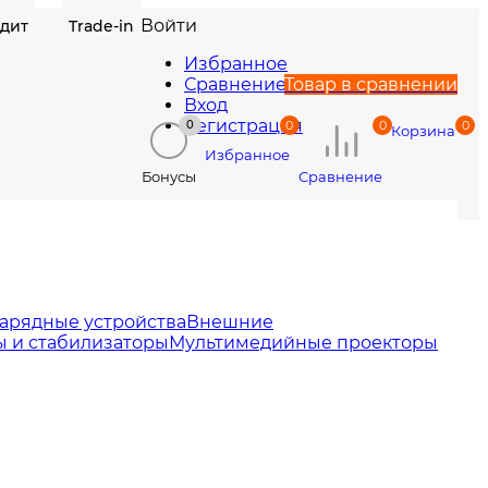
Войти
едит
Trade-in
Избранное
Сравнение
Товар в сравнении
Вход
Регистрация
0
0
0
0
Корзина
Избранное
Сравнение
Бонусы
арядные устройства
Внешние
 и стабилизаторы
Мультимедийные проекторы