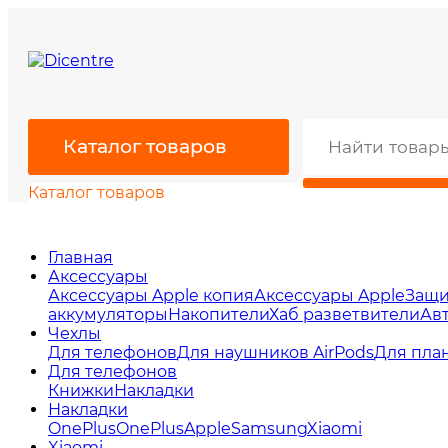
Каталог товаров
Каталог товаров
Главная
Аксессуары
Аксессуары Apple копия
Аксессуары Apple
Защи
аккумуляторы
Накопители
Хаб разветвители
Ав
Чехлы
Для телефонов
Для наушников AirPods
Для пла
Для телефонов
Книжки
Накладки
Накладки
OnePlus
OnePlus
Apple
Samsung
Xiaomi
Xiaomi