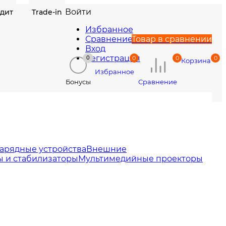
Войти
едит
Trade-in
Избранное
Сравнение
Товар в сравнении
Вход
Регистрация
0
0
0
0
Корзина
Избранное
Сравнение
Бонусы
арядные устройства
Внешние
 и стабилизаторы
Мультимедийные проекторы