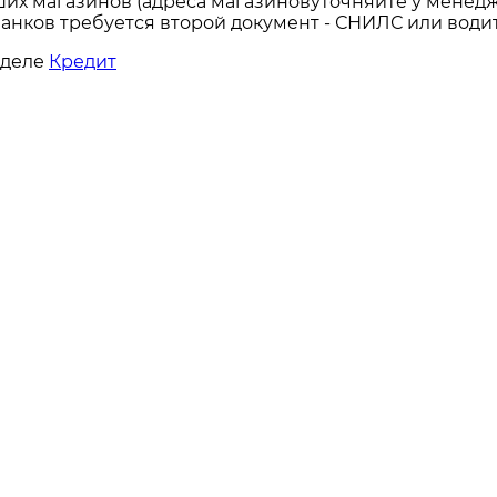
ших магазинов (адреса магазиновуточняйте у менедж
анков требуется второй документ - СНИЛС или водит
зделе
Кредит