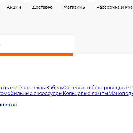
Акции
Доставка
Магазины
Рассрочка и кр
тные стекла
Чехлы
Кабели
Сетевые и беспроводные з
томобильные аксессуары
Кольцевые лампы
Моноподы
ншетов