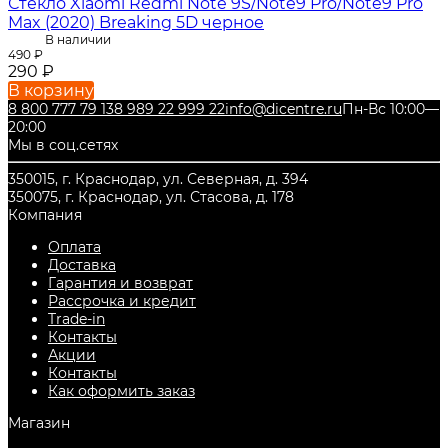
Стекло Xiaomi Redmi Note 9S/Note9 Pro/Note9 Pro
Max (2020) Breaking 5D черное
В наличии
490
₽
290
₽
В корзину
8 800 777 79 13
8 989 22 999 22
info@dicentre.ru
Пн-Вс 10:00—
20:00
Мы в соц.сетях
350015, г. Краснодар, ул. Северная, д. 394
350075, г. Краснодар, ул. Стасова, д. 178
Компания
Оплата
Доставка
Гарантия и возврат
Рассрочка и кредит
Trade-in
Контакты
Акции
Контакты
Как оформить заказ
Магазин