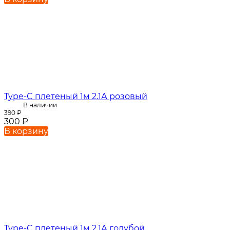
Type-C плетеный 1м 2.1А розовый
В наличии
390
₽
300
₽
В корзину
Type-C плетеный 1м 2.1А голубой