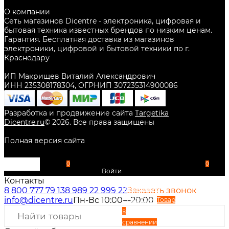
О компании
Сеть магазинов Dicentre - электроника, цифровая и
бытовая техника известных брендов по низким ценам.
Гарантия. Бесплатная доставка из магазинов
электроники, цифровой и бытовой техники по г.
Краснодару
ИП Макрищев Виталий Александрович
ИНН 235308178304, ОГРНИП 307235314900086
Разработка и продвижение сайта
Targetika
Dicentre.ru
©
2026
. Все права защищены
Полная версия сайта
0
0
Войти
Контакты
Избранное
8 800 777 79 13
8 989 22 999 22
Заказать звонок
info@dicentre.ru
Пн-Вс 10:00—20:00
Сравнение
Товар
в
сравнении