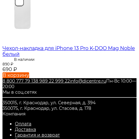
Чехол-накладка для iPhone 13 Pro K-DOO Mag Noble
белый
В наличии
890
₽
690
₽
В корзину
8 800 777 79 13
8 989 22 999 22
info@dicentre.ru
Пн-Вс 10:00—
20:00
Мы в соц.сетях
350015, г. Краснодар, ул. Северная, д. 394
350075, г. Краснодар, ул. Стасова, д. 178
Компания
Оплата
Доставка
Гарантия и возврат