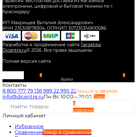
Гарантия. Бесплатная доставка из магазинов
электроники, цифровой и бытовой техники по г.
Краснодару
ИП Макрищев Виталий Александрович
ИНН 235308178304, ОГРНИП 307235314900086
Разработка и продвижение сайта
Targetika
Dicentre.ru
©
2026
. Все права защищены
Полная версия сайта
0
0
Войти
Контакты
Избранное
8 800 777 79 13
8 989 22 999 22
Заказать звонок
info@dicentre.ru
Пн-Вс 10:00—20:00
Сравнение
Товар
в
сравнении
Личный кабинет
Вход
Регистрация
Избранное
Сравнение
Товар в сравнении