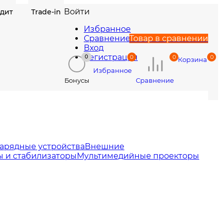
Войти
едит
Trade-in
Избранное
Сравнение
Товар в сравнении
Вход
Регистрация
0
0
0
0
Корзина
Избранное
Сравнение
Бонусы
арядные устройства
Внешние
 и стабилизаторы
Мультимедийные проекторы