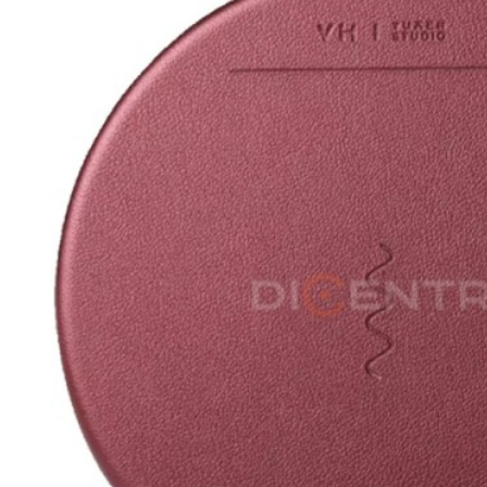
490
₽
550
₽
цена в магазине
Уведомить о поступлении