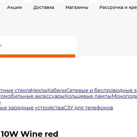
Акции
Доставка
Магазины
Рассрочка и кр
тные стекла
Чехлы
Кабели
Сетевые и беспроводные з
томобильные аксессуары
Кольцевые лампы
Моноподы
а
ые зарядные устройства
СЗУ для телефонов
g 10W Wine red