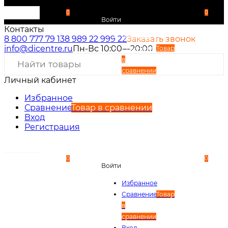
0
0
Войти
Контакты
Избранное
8 800 777 79 13
8 989 22 999 22
Заказать звонок
info@dicentre.ru
Пн-Вс 10:00—20:00
Сравнение
Товар
в
сравнении
Личный кабинет
Вход
Регистрация
Избранное
Сравнение
Товар в сравнении
Вход
Регистрация
0
0
Войти
Избранное
Сравнение
Товар
в
сравнении
Вход