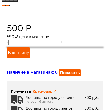
500
₽
590
₽
цена в магазине
-
+
В корзину
Наличие в магазинах:
0
Показать
г. Краснодар, ул. Северная,
В наличии
392:
Получить в
Краснодар
г. Краснодар, ТК Медиаплаза:
В наличии
Доставка по городу сегодня
500 руб.
четверг, 6 августа
Доставка по городу завтра
500 руб.