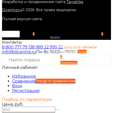
Разработка и продвижение сайта
Targetika
Dicentre.ru
©
2026
. Все права защищены
Полная версия сайта
0
0
Войти
Контакты
Избранное
8 800 777 79 13
8 989 22 999 22
Заказать звонок
info@dicentre.ru
Пн-Вс 10:00—20:00
Сравнение
Товар
в
сравнении
Личный кабинет
Вход
Регистрация
Избранное
Сравнение
Товар в сравнении
Вход
Регистрация
Подбор по параметрам
Цена, руб.
—