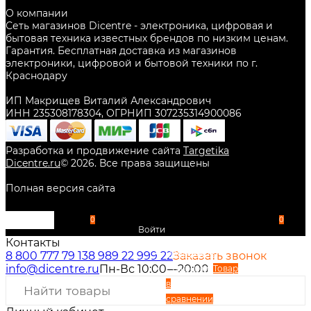
О компании
Сеть магазинов Dicentre - электроника, цифровая и
бытовая техника известных брендов по низким ценам.
Гарантия. Бесплатная доставка из магазинов
электроники, цифровой и бытовой техники по г.
Краснодару
ИП Макрищев Виталий Александрович
ИНН 235308178304, ОГРНИП 307235314900086
Разработка и продвижение сайта
Targetika
Dicentre.ru
©
2026
. Все права защищены
Полная версия сайта
0
0
Войти
Контакты
Избранное
8 800 777 79 13
8 989 22 999 22
Заказать звонок
info@dicentre.ru
Пн-Вс 10:00—20:00
Сравнение
Товар
в
сравнении