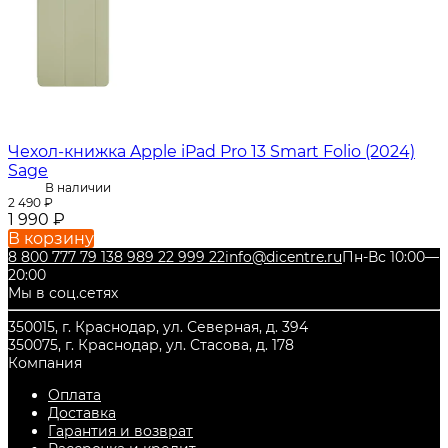
Чехол-книжка Apple iPad Pro 13 Smart Folio (2024)
Sage
В наличии
2 490
₽
1 990
₽
В корзину
8 800 777 79 13
8 989 22 999 22
info@dicentre.ru
Пн-Вс 10:00—
20:00
Мы в соц.сетях
350015, г. Краснодар, ул. Северная, д. 394
350075, г. Краснодар, ул. Стасова, д. 178
Компания
Оплата
Доставка
Гарантия и возврат