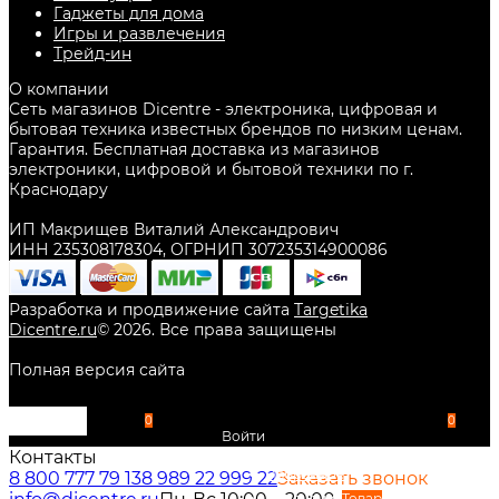
Гаджеты для дома
Игры и развлечения
Трейд-ин
О компании
Сеть магазинов Dicentre - электроника, цифровая и
бытовая техника известных брендов по низким ценам.
Гарантия. Бесплатная доставка из магазинов
электроники, цифровой и бытовой техники по г.
Краснодару
ИП Макрищев Виталий Александрович
ИНН 235308178304, ОГРНИП 307235314900086
Разработка и продвижение сайта
Targetika
Dicentre.ru
©
2026
. Все права защищены
Полная версия сайта
0
0
Войти
Контакты
Избранное
8 800 777 79 13
8 989 22 999 22
Заказать звонок
Сравнение
Товар