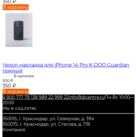
350
₽
В корзину
Чехол-накладка для iPhone 14 Pro K-DOO Guardian
темный
В наличии
500
₽
350
₽
В корзину
8 800 777 79 13
8 989 22 999 22
info@dicentre.ru
Пн-Вс 10:00—
20:00
Мы в соц.сетях
350015, г. Краснодар, ул. Северная, д. 394
350075, г. Краснодар, ул. Стасова, д. 178
Компания