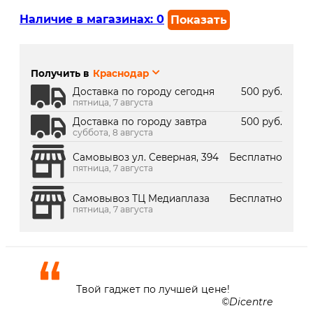
Наличие в магазинах:
0
Показать
г. Краснодар, ул. Северная,
В наличии
392:
Получить в
Краснодар
г. Краснодар, ТК Медиаплаза:
Под заказ 2 дня
Доставка по городу сегодня
500 руб.
пятница, 7 августа
Доставка по городу завтра
500 руб.
суббота, 8 августа
Самовывоз ул. Северная, 394
Бесплатно
пятница, 7 августа
Самовывоз ТЦ Медиаплаза
Бесплатно
пятница, 7 августа
Твой гаджет по лучшей цене!
Dicentre