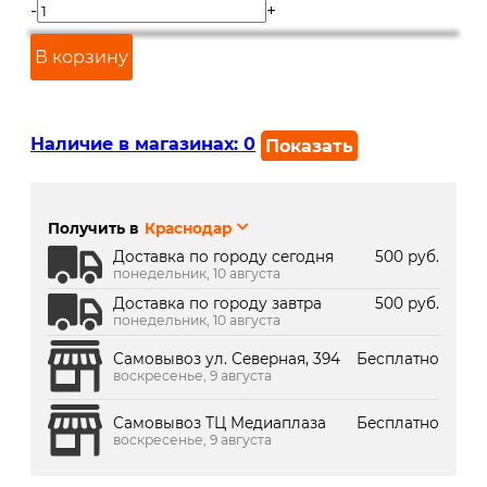
-
+
В корзину
Наличие в магазинах:
0
Показать
г. Краснодар, ул. Северная,
В наличии
392:
Получить в
Краснодар
г. Краснодар, ТК Медиаплаза:
В наличии
Доставка по городу сегодня
500 руб.
понедельник, 10 августа
Доставка по городу завтра
500 руб.
понедельник, 10 августа
Самовывоз ул. Северная, 394
Бесплатно
воскресенье, 9 августа
Самовывоз ТЦ Медиаплаза
Бесплатно
воскресенье, 9 августа