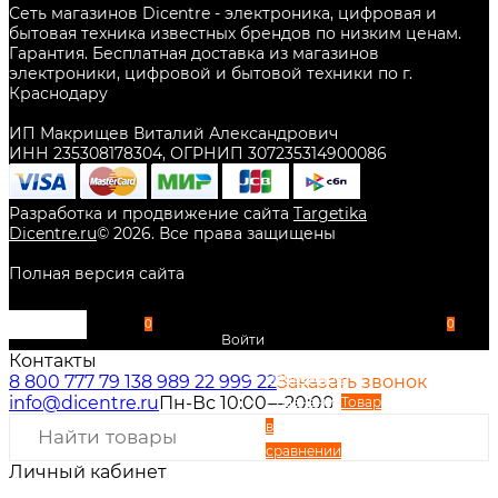
Сеть магазинов Dicentre - электроника, цифровая и
бытовая техника известных брендов по низким ценам.
Гарантия. Бесплатная доставка из магазинов
электроники, цифровой и бытовой техники по г.
Краснодару
ИП Макрищев Виталий Александрович
ИНН 235308178304, ОГРНИП 307235314900086
Разработка и продвижение сайта
Targetika
Dicentre.ru
©
2026
. Все права защищены
Полная версия сайта
0
0
Войти
Контакты
Избранное
8 800 777 79 13
8 989 22 999 22
Заказать звонок
info@dicentre.ru
Пн-Вс 10:00—20:00
Сравнение
Товар
в
сравнении
Личный кабинет
Вход