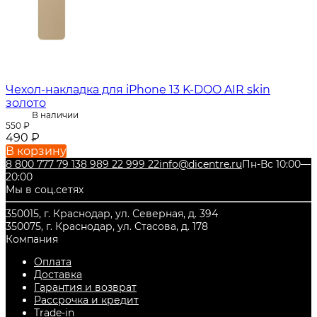
Чехол-накладка для iPhone 13 K-DOO AIR skin
золото
В наличии
550
₽
490
₽
В корзину
8 800 777 79 13
8 989 22 999 22
info@dicentre.ru
Пн-Вс 10:00—
20:00
Мы в соц.сетях
350015, г. Краснодар, ул. Северная, д. 394
350075, г. Краснодар, ул. Стасова, д. 178
Компания
Оплата
Доставка
Гарантия и возврат
Рассрочка и кредит
Trade-in