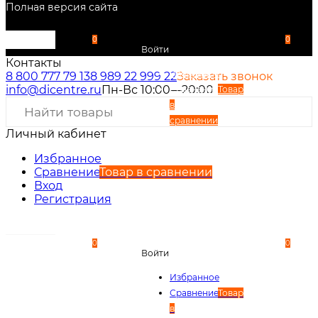
Полная версия сайта
0
0
Войти
Контакты
Избранное
8 800 777 79 13
8 989 22 999 22
Заказать звонок
info@dicentre.ru
Пн-Вс 10:00—20:00
Сравнение
Товар
в
сравнении
Личный кабинет
Вход
Регистрация
Избранное
Сравнение
Товар в сравнении
Вход
Регистрация
0
0
Войти
Избранное
Сравнение
Товар
в