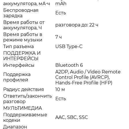
аккумулятора, мА⋅ч
mAh
Беспроводная
Есть
зарядка
Время работы от
разговора до: 22 ч
аккумулятора, Ч
Время работы в
7 ч
режиме музыки
Тип разъема
USB Type-C
ПОДДЕРЖКА И
ИНТЕРФЕЙСЫ
Интерфейсы
Bluetooth 6
A2DP, Audio / Video Remote
Поддержка
Control Profile (AVRCP),
профилей
Hands-Free Profile (HFP)
Радиус действия
10 м
Ответить/закончить
Есть
разговор
МУЛЬТИМЕДИА
Поддерживаемые
AAC, SBC, SSC
кодеки
Диапазон