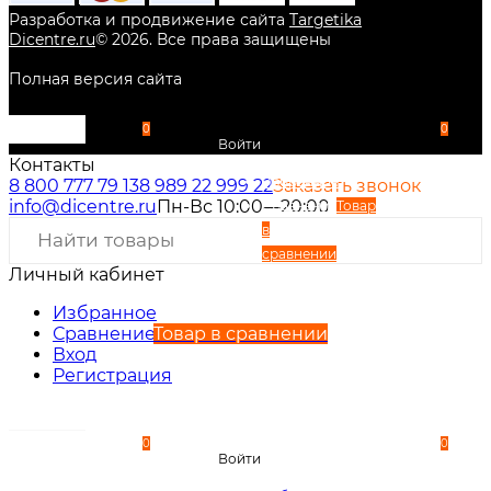
Разработка и продвижение сайта
Targetika
Dicentre.ru
©
2026
. Все права защищены
Полная версия сайта
0
0
Войти
Контакты
Избранное
8 800 777 79 13
8 989 22 999 22
Заказать звонок
info@dicentre.ru
Пн-Вс 10:00—20:00
Сравнение
Товар
в
сравнении
Личный кабинет
Вход
Регистрация
Избранное
Сравнение
Товар в сравнении
Вход
Регистрация
0
0
Войти