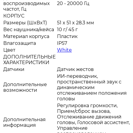
воспроизводимых
20 - 20000 Гц
частот, Гц
КОРПУС
Размеры (ШxВxТ)
51 x 51 x 28.3 мм
Вес наушника/кейса
10 г/ 45 г
Материал корпуса
Пластик
Влагозащита
IP57
Цвет
White
ДОПОЛНИТЕЛЬНЫЕ
ХАРАКТЕРИСТИКИ
Датчики
Датчик жестов
ИИ-переводчик,
пространственный звук с
Дополнительные
динамическим
возможности
отслеживанием положения
головы
Регулировка громкости,
Прием/сброс вызова,
Отслеживание движений
Дополнительная
головы, Голосовой ассистент,
информация
Управление