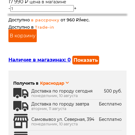
17 990
₽
цена в магазине
-
+
Доступно
от 960 ₽/мес.
в рассрочку
Доступно в
Trade-in
В корзину
Наличие в магазинах:
0
Показать
г. Краснодар, ул. Северная,
В наличии
392:
Получить в
Краснодар
г. Краснодар, ТК Медиаплаза:
Под заказ 2 дня
Доставка по городу сегодня
500 руб.
понедельник, 10 августа
Доставка по городу завтра
Бесплатно
вторник, 11 августа
Самовывоз ул. Северная, 394
Бесплатно
понедельник, 10 августа