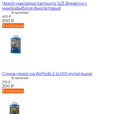
Чехол-накладка Samsung S23 Breaking с
микрофиброй фиолетовый
В наличии
400
₽
200
₽
В корзину
Сумка-чехол на AirPods 2 LUXO мультяшки
В наличии
250
₽
200
₽
В корзину