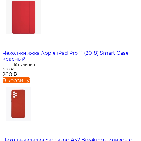
Чехол-книжка Apple iPad Pro 11 (2018) Smart Case
красный
В наличии
300
₽
200
₽
В корзину
Чехол-накладка Samsung A32 Breaking силикон с