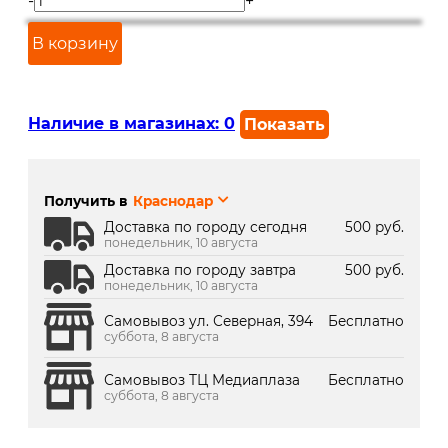
-
+
В корзину
Наличие в магазинах:
0
Показать
г. Краснодар, ул. Северная,
В наличии
392:
Получить в
Краснодар
г. Краснодар, ТК Медиаплаза:
Под заказ 2 дня
Доставка по городу сегодня
500 руб.
понедельник, 10 августа
Доставка по городу завтра
500 руб.
понедельник, 10 августа
Самовывоз ул. Северная, 394
Бесплатно
суббота, 8 августа
Самовывоз ТЦ Медиаплаза
Бесплатно
суббота, 8 августа