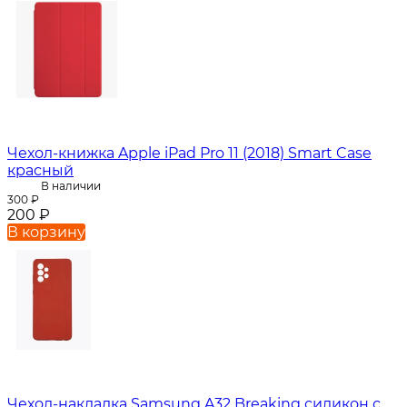
Чехол-книжка Apple iPad Pro 11 (2018) Smart Case
красный
В наличии
300
₽
200
₽
В корзину
Чехол-накладка Samsung A32 Breaking силикон с