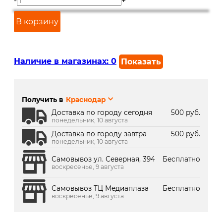
-
+
В корзину
Наличие в магазинах:
0
Показать
г. Краснодар, ул. Северная,
В наличии
392:
Получить в
Краснодар
г. Краснодар, ТК Медиаплаза:
В наличии
Доставка по городу сегодня
500 руб.
понедельник, 10 августа
Доставка по городу завтра
500 руб.
понедельник, 10 августа
Самовывоз ул. Северная, 394
Бесплатно
воскресенье, 9 августа
Самовывоз ТЦ Медиаплаза
Бесплатно
воскресенье, 9 августа