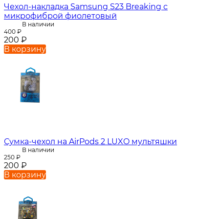
Чехол-накладка Samsung S23 Breaking с
микрофиброй фиолетовый
В наличии
400
₽
200
₽
В корзину
Сумка-чехол на AirPods 2 LUXO мультяшки
В наличии
250
₽
200
₽
В корзину