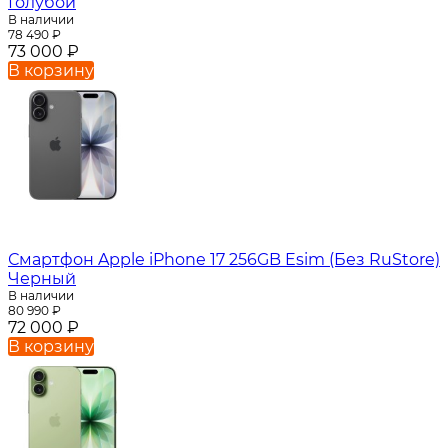
Голубой
В наличии
78 490
₽
73 000
₽
В корзину
Смартфон Apple iPhone 17 256GB Esim (Без RuStore)
Черный
В наличии
80 990
₽
72 000
₽
В корзину