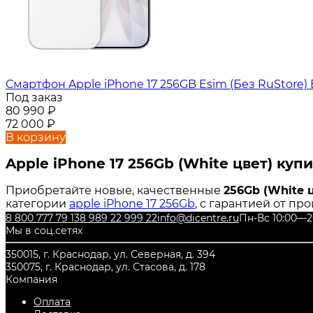
Смартфон Apple iPhone 17 256GB Esim (Без RuStore)
Под заказ
80 990
₽
72 000
₽
В корзину
Apple iPhone 17 256Gb (White цвет) куп
Приобретайте новые, качественные
256Gb (White 
категории
apple iPhone 17 256Gb
, с гарантией от пр
8 800 777 79 13
8 989 22 999 22
info@dicentre.ru
Пн-Вс 10:00—2
Мы в соц.сетях
350015, г. Краснодар, ул. Северная, д. 394
350075, г. Краснодар, ул. Стасова, д. 178
Компания
Оплата