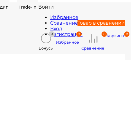
Войти
едит
Trade-in
Избранное
Сравнение
Товар в сравнении
Вход
Регистрация
0
0
0
0
Корзина
Избранное
Сравнение
Бонусы