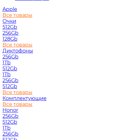
Apple
Все товары
Очки
512Gb
256Gb
128Gb
Все товары
Диктофоны
256Gb
1Tb
512Gb
1Tb
256Gb
512Gb
Все товары
Комплектующие
Все товары
Honor
256Gb
512Gb
1Tb
256Gb
512Gb