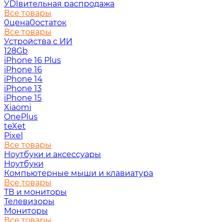
УDIвительная распродажа
Все товары
0цена0остаток
Все товары
Устройства с ИИ
128Gb
iPhone 16 Plus
iPhone 16
iPhone 14
iPhone 13
iPhone 15
Xiaomi
OnePlus
teXet
Pixel
Все товары
Ноутбуки и аксессуары
Ноутбуки
Компьютерные мыши и клавиатура
Все товары
ТВ и мониторы
Телевизоры
Мониторы
Все товары