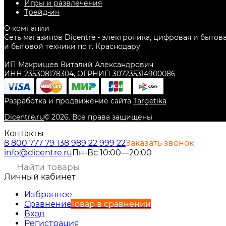
Игры и развлечения
Трейд-ин
О компании
Сеть магазинов Dicentre - электроника, цифровая и бытов
и бытовой техники по г. Краснодару
ИП Макрищев Виталий Александрович
ИНН 235308178304, ОГРНИП 307235314900086
Разработка и продвижение сайта
Targetika
Dicentre.ru
©
2026
. Все права защищены
Контакты
8 800 777 79 13
8 989 22 999 22
Заказать звонок
info@dicentre.ru
Пн-Вс 10:00—20:00
Личный кабинет
Избранное
Сравнение
Товар в сравнении
Вход
Регистрация