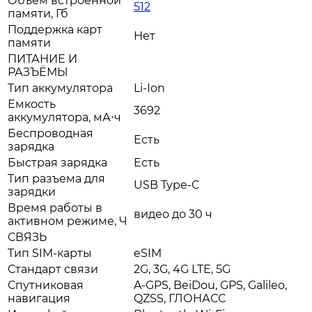
Объем встроенной
512
памяти, Гб
Поддержка карт
Нет
памяти
ПИТАНИЕ И
РАЗЪЁМЫ
Тип аккумулятора
Li-Ion
Емкость
3692
аккумулятора, мА⋅ч
Беспроводная
Есть
зарядка
Быстрая зарядка
Есть
Тип разъема для
USB Type-C
зарядки
Время работы в
видео до 30 ч
активном режиме, Ч
СВЯЗЬ
Тип SIM-карты
eSIM
Стандарт связи
2G, 3G, 4G LTE, 5G
Спутниковая
A-GPS, BeiDou, GPS, Galileo,
навигация
QZSS, ГЛОНАСС