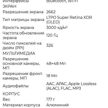
Интерфейсы
Bluetooth, Wi-Fi
ЭКРАН
Разрешение экрана
2662
LTPO Super Retina XDR
Тип матрицы экрана
(OLED)
Яркость экрана
3000 кд/м²
Частота обновления
120 Гц
экрана
Число пикселей на
326
дюйм (PPI)
МУЛЬТИМЕДИА
Разрешение
основной камеры,
48+48 Мп
МП
Разрешение фронт.
18 Мп
камеры, МП
AAC, APAC, Apple Lossless
Аудиофайлы
(ALAC), FLAC, MP3
КОРПУС
Вес
177 г
Материал корпуса
Алюминий