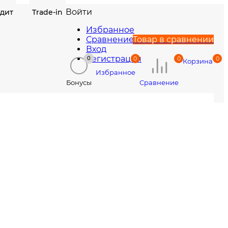
Войти
едит
Trade-in
Избранное
Сравнение
Товар в сравнении
Вход
Регистрация
0
0
0
0
Корзина
Избранное
Сравнение
Бонусы