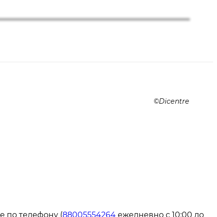
Dicentre
е по телефону (
88005554264
ежедневно с 10:00 до