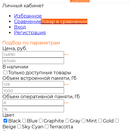
сравнении
Личный кабинет
Вход
Регистрация
Избранное
Сравнение
Товар в сравнении
Вход
Регистрация
Подбор по параметрам
Цена, руб.
—
В наличии
Только доступные товары
Объем встроенной памяти, Гб
—
Объем оперативной памяти, Гб
—
Цвет
Black
Blue
Graphite
Gray
Mint
Gold
Beige
Sky Cyan
Terracotta