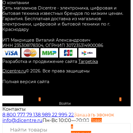
О компании
Сеть магазинов Dicentre - электроника, цифровая и
бытовая техника известных брендов по низким ценам.
Гарантия. Бесплатная доставка из магазинов
электроники, цифровой и бытовой техники по г.
Краснодару
ИП Макрищев Виталий Александрович
ИНН 235308178304, ОГРНИП 307235314900086
Разработка и продвижение сайта
Targetika
Dicentre.ru
©
2026
. Все права защищены
Полная версия сайта
0
0
Войти
Контакты
Избранное
8 800 777 79 13
8 989 22 999 22
Заказать звонок
info@dicentre.ru
Пн-Вс 10:00—20:00
Сравнение
Товар
в