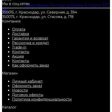
можете купить недорого и другие товары из
Мы в соц.сетях
категории
смартфоны Samsung Galaxy S-серия S25
FE
, с гарантией от производителя, и по самой
350015, г. Краснодар, ул. Северная, д. 394
низкой цене. Всегда есть в наличии в городе
350075, г. Краснодар, ул. Стасова, д. 178
Краснодар
.
Компания
Оплата
Доставка
Гарантия и возврат
Рассрочка и кредит
Trade-in
Контакты
Акции
Контакты
Как оформить заказ
Магазин
Личный кабинет
Оформить заказ
Новости
Договор оферты
Политика конфиденциальности
Каталог