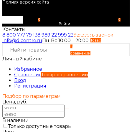
Полная версия сайта
0
0
Войти
Контакты
Избранное
8 800 777 79 13
8 989 22 999 22
Заказать звонок
info@dicentre.ru
Пн-Вс 10:00—20:00
Сравнение
Товар
в
сравнении
Личный кабинет
Вход
Регистрация
Избранное
Сравнение
Товар в сравнении
Вход
Регистрация
Подбор по параметрам
Цена, руб.
—
В наличии
Только доступные товары
Цвет