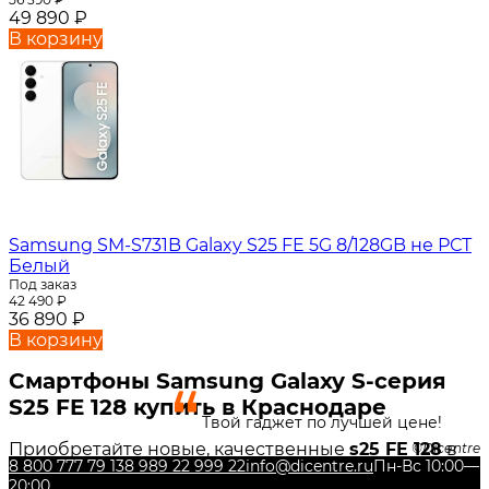
49 890
₽
В корзину
Samsung SM-S731B Galaxy S25 FE 5G 8/128GB не РСТ
Белый
Под заказ
42 490
₽
36 890
₽
В корзину
Смартфоны Samsung Galaxy S-серия
S25 FE 128 купить в Краснодаре
Твой гаджет по лучшей цене!
Приобретайте новые, качественные
s25 FE 128
в
Dicentre
8 800 777 79 13
8 989 22 999 22
info@dicentre.ru
Пн-Вс 10:00—
нашем интернет-магазине DiCENTRE! Также Вы
20:00