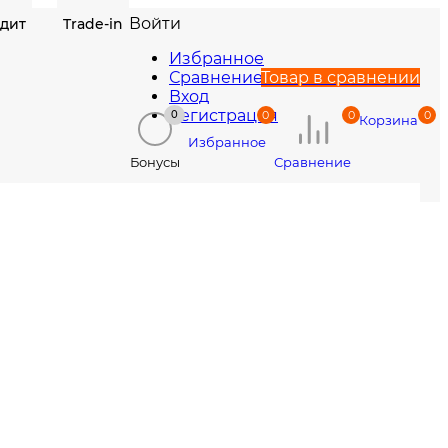
Войти
едит
Trade-in
Избранное
Сравнение
Товар в сравнении
Вход
Регистрация
0
0
0
0
Корзина
Избранное
Сравнение
Бонусы