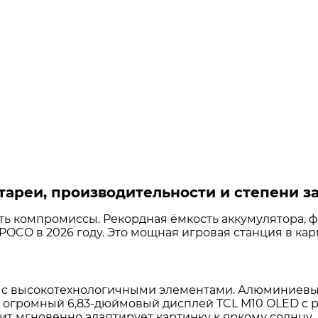
тареи, производительности и степени 
кать компромиссы. Рекордная ёмкость аккумулятора, 
POCO в 2026 году. Это мощная игровая станция в ка
ть с высокотехнологичными элементами. Алюминиев
ка — огромный 6,83-дюймовый дисплей TCL M10 OLED с 
ит мгновенно адаптирует картинку к яркому солнцу.