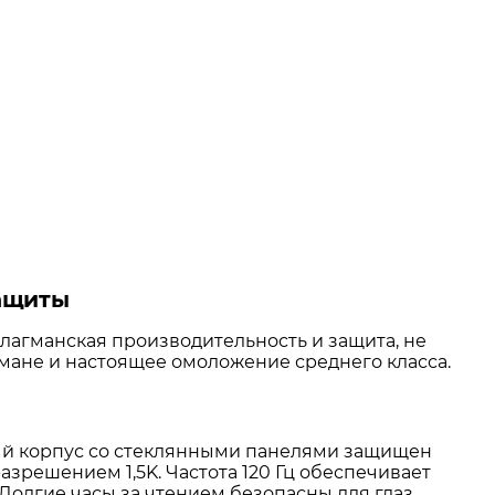
защиты
флагманская производительность и защита, не
рмане и настоящее омоложение среднего класса.
ый корпус со стеклянными панелями защищен
разрешением 1,5K. Частота 120 Гц обеспечивает
 Долгие часы за чтением безопасны для глаз