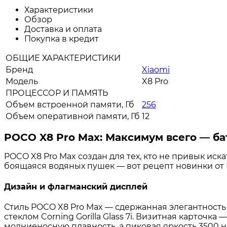
Характеристики
Обзор
Доставка и оплата
Покупка в кредит
ОБЩИЕ ХАРАКТЕРИСТИКИ
Бренд
Xiaomi
Модель
X8 Pro
ПРОЦЕССОР И ПАМЯТЬ
Объем встроенной памяти, Гб
256
Объем оперативной памяти, Гб
12
POCO X8 Pro Max: Максимум всего — ба
POCO X8 Pro Max создан для тех, кто не привык ис
боящаяся водяных пушек — вот рецепт новинки от 
Дизайн и флагманский дисплей
Стиль POCO X8 Pro Max — сдержанная элегантнос
стеклом Corning Gorilla Glass 7i. Визитная карточ
молниеносную плавность, а пиковая яркость 3500 н