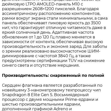
дюймовую LTPO AMOLED-панель M10 с
разрешением 2608×1200 пикселей. Благодаря
ассиметричному расположению компонентов,
рамки вокруг экрана стали минимальными, а сама
панель обеспечивает пиковую яркость до 3500
нит, что гарантирует отличную читаемость даже в
яркий солнечный день. Адаптивная частота
обновления от 1 до 120 Гц плавно меняется в
зависимости от контента, обеспечивая высокую
производительность и экономя заряд. Для заботы
о зрении реализовано высокочастотное ШИМ-
диммирование с частотой 3840 Гц, а также
предусмотрены сертификации TÜV на снижение
синего света и отсутствие мерцания
.
Производительность: снаряженный по полной
Сердцем флагмана является разработанный по
новейшему 3-нанометровому техпроцессу чип
Snapdragon 8 Elite Gen 5. Восьмиядерный
процессор с двумя мощными Prime-ядрами и
шестью производительными ядрами,
дополненный графикой Adreno и