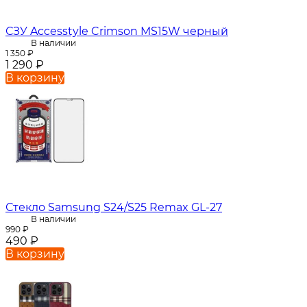
СЗУ Accesstyle Crimson MS15W черный
В наличии
1 350
₽
1 290
₽
В корзину
Стекло Samsung S24/S25 Remax GL-27
В наличии
990
₽
490
₽
В корзину