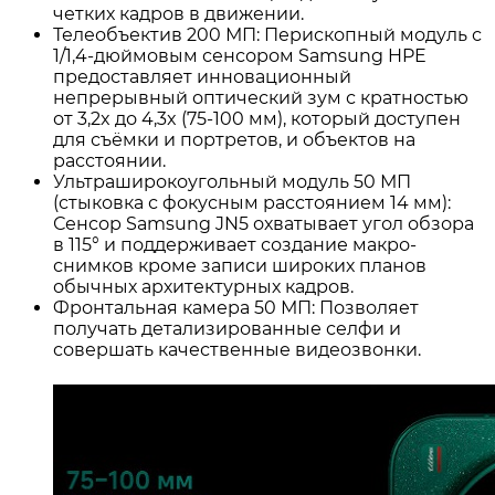
четких кадров в движении
.
Телеобъектив 200 МП: Перископный модуль с
1/1,4-дюймовым сенсором Samsung HPE
предоставляет инновационный
непрерывный оптический зум с кратностью
от 3,2x до 4,3x (75-100 мм), который доступен
для съёмки и портретов, и объектов на
расстоянии
.
Ультраширокоугольный модуль 50 МП
(стыковка с фокусным расстоянием 14 мм):
Сенсор Samsung JN5 охватывает угол обзора
в 115° и поддерживает создание макро-
снимков кроме записи широких планов
обычных архитектурных кадров
.
Фронтальная камера 50 МП: Позволяет
получать детализированные селфи и
совершать качественные видеозвонки
.