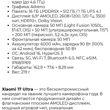
ядер (до 4,6 ГГц)
Графика: Adreno
Память: 16 ГБ LPDDR5X + 512 ГБ / 1 ТБ UFS 4.1
Дисплей: 6,9″ AMOLED, 2608×1200, 120 Гц, 3500
нит, HDR10+, Dolby Vision
Основная камера: 50 МП (Light Fusion 1050L,
f/1.67, OIS) + 50 МП (ультраширокоугольная, 115°)
+ 200 МП (перископ, 3,2-4,3x зум, OIS)
Фронтальная камера: 50 МП
Аккумулятор: 6000 мАч, зарядка 90 Вт (100%
за 42 мин), беспроводная 50 Вт
ОС: Android 16, HyperOS 3
Связь: 5G, Wi-Fi 7, Bluetooth 6.0, NFC, eSIM,
IP68/IP69
Габариты: 162,9 × 77,6 × 8,29 мм
Вес: 219 г
Xiaomi 17 Ultra
— это бескомпромиссный
кандидат на звание лучшего камерофона года. В
нем сочетаются продуманный дизайн с
флагманским плоским AMOLED-дисплеем,
мощный игровой чип, уникальная