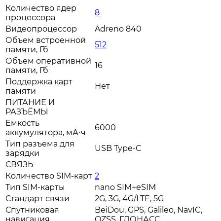
Количество ядер
8
процессора
Видеопроцессор
Adreno 840
Объем встроенной
512
памяти, Гб
Объем оперативной
16
памяти, Гб
Поддержка карт
Нет
памяти
ПИТАНИЕ И
РАЗЪЁМЫ
Емкость
6000
аккумулятора, мА⋅ч
Тип разъема для
USB Type-C
зарядки
СВЯЗЬ
Количество SIM-карт
2
Тип SIM-карты
nano SIM+eSIM
Стандарт связи
2G, 3G, 4G/LTE, 5G
Спутниковая
BeiDou, GPS, Galileo, NavIC,
навигация
QZSS, ГЛОНАСС