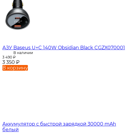
АЗУ Baseus U+C 140W Obsidian Black CGZX070001
В наличии
3 490
₽
3 350
₽
В корзину
Аккумулятор с быстрой зарядкой 30000 mAh
белый