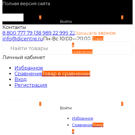
Полная версия сайта
0
0
Войти
Контакты
Избранное
8 800 777 79 13
8 989 22 999 22
Заказать звонок
info@dicentre.ru
Пн-Вс 10:00—20:00
Сравнение
Товар
в
сравнении
Личный кабинет
Вход
Регистрация
Избранное
Сравнение
Товар в сравнении
Вход
Регистрация
0
0
Войти
Избранное
Сравнение
Товар
в