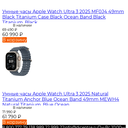
Умные часы Apple Watch Ultra 3 2025 MF0J4 49mm
Black Titanium Case Black Ocean Band Black
Titanium, Black
В наличии
69 490
₽
60 990
₽
В корзину
Умные часы Apple Watch Ultra 3 2025 Natural
Titanium Anchor Blue Ocean Band 49mm MEWH4
Natural Titanium, Blue Ocean
В наличии
71 990
₽
61 790
₽
В корзину
8 800 777 79 13
8 989 22 999 22
info@dicentre.ru
Пн-Вс 10:00—