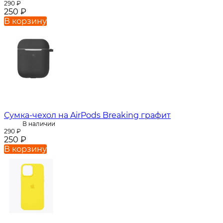
290
₽
250
₽
В корзину
Сумка-чехол на AirPods Breaking графит
В наличии
290
₽
250
₽
В корзину