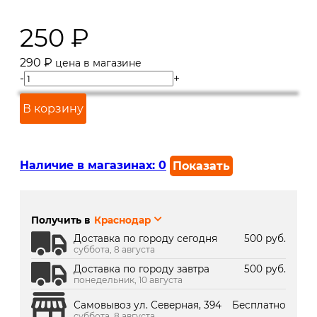
250
₽
290
₽
цена в магазине
-
+
В корзину
Наличие в магазинах:
0
Показать
г. Краснодар, ул. Северная,
В наличии
392:
Получить в
Краснодар
г. Краснодар, ТК Медиаплаза:
В наличии
Доставка по городу сегодня
500 руб.
суббота, 8 августа
Доставка по городу завтра
500 руб.
понедельник, 10 августа
Самовывоз ул. Северная, 394
Бесплатно
суббота, 8 августа