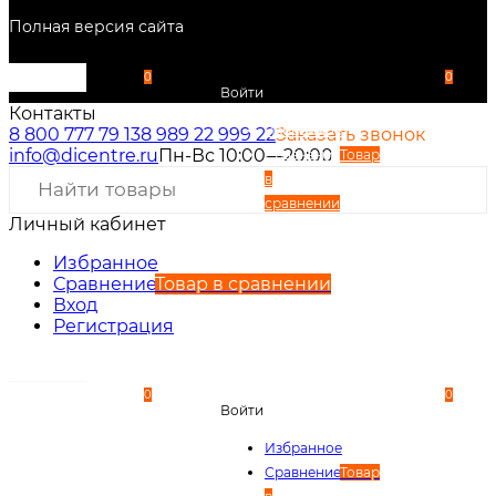
Полная версия сайта
0
0
Войти
Контакты
Избранное
8 800 777 79 13
8 989 22 999 22
Заказать звонок
info@dicentre.ru
Пн-Вс 10:00—20:00
Сравнение
Товар
в
сравнении
Личный кабинет
Вход
Регистрация
Избранное
Сравнение
Товар в сравнении
Вход
Регистрация
0
0
Войти
Избранное
Сравнение
Товар