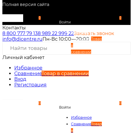
Полная версия сайта
0
0
Войти
Контакты
Избранное
8 800 777 79 13
8 989 22 999 22
Заказать звонок
info@dicentre.ru
Пн-Вс 10:00—20:00
Сравнение
Товар
в
сравнении
Личный кабинет
Вход
Регистрация
Избранное
Сравнение
Товар в сравнении
Вход
Регистрация
0
0
Войти
Избранное
Сравнение
Товар
в