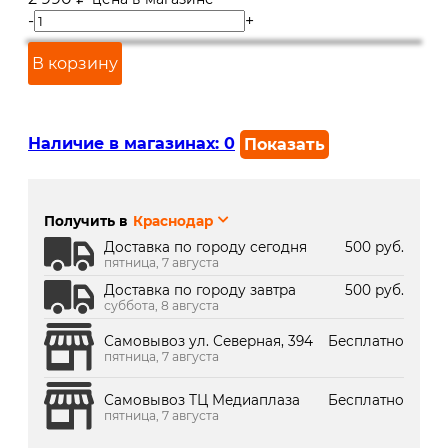
-
+
В корзину
Наличие в магазинах:
0
Показать
г. Краснодар, ул. Северная,
Под заказ 2 дня
392:
Получить в
Краснодар
г. Краснодар, ТК Медиаплаза:
В наличии
Доставка по городу сегодня
500 руб.
пятница, 7 августа
Доставка по городу завтра
500 руб.
суббота, 8 августа
Самовывоз ул. Северная, 394
Бесплатно
пятница, 7 августа
Самовывоз ТЦ Медиаплаза
Бесплатно
пятница, 7 августа