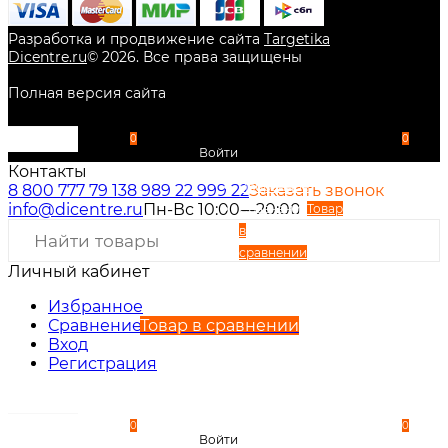
Разработка и продвижение сайта
Targetika
Dicentre.ru
©
2026
. Все права защищены
Полная версия сайта
0
0
Войти
Контакты
Избранное
8 800 777 79 13
8 989 22 999 22
Заказать звонок
info@dicentre.ru
Пн-Вс 10:00—20:00
Сравнение
Товар
в
сравнении
Личный кабинет
Вход
Регистрация
Избранное
Сравнение
Товар в сравнении
Вход
Регистрация
0
0
Войти