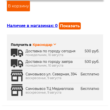
В корзину
Наличие в магазинах:
0
Показать
г. Краснодар, ул. Северная,
В наличии
392:
Получить в
Краснодар
г. Краснодар, ТК Медиаплаза:
Под заказ 2 дня
Доставка по городу сегодня
500 руб.
понедельник, 10 августа
Доставка по городу завтра
500 руб.
понедельник, 10 августа
Самовывоз ул. Северная, 394
Бесплатно
воскресенье, 9 августа
Самовывоз ТЦ Медиаплаза
Бесплатно
воскресенье, 9 августа