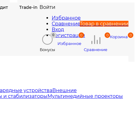
Войти
едит
Trade-in
Избранное
Сравнение
Товар в сравнении
Вход
Регистрация
0
0
0
0
Корзина
Избранное
Сравнение
Бонусы
арядные устройства
Внешние
 и стабилизаторы
Мультимедийные проекторы