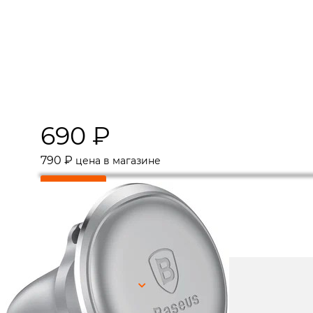
690
₽
790
₽
цена в магазине
В корзину
Наличие в магазинах:
0
Показать
г. Краснодар, ул. Северная, 392:
г. Краснодар, ТК Медиаплаза:
Получить в
Краснодар
Доставка по городу сегодня