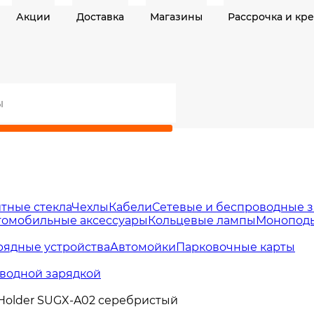
Акции
Доставка
Магазины
Рассрочка и кр
тные стекла
Чехлы
Кабели
Сетевые и беспроводные з
томобильные аксессуары
Кольцевые лампы
Моноподы
рядные устройства
Автомойки
Парковочные карты
водной зарядкой
 Holder SUGX-A02 серебристый