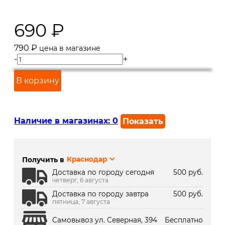
690
₽
790
₽
цена в магазине
-
+
В корзину
Наличие в магазинах:
0
Показать
г. Краснодар, ул. Северная,
Под заказ 2 дня
392:
Получить в
Краснодар
г. Краснодар, ТК Медиаплаза:
В наличии
Доставка по городу сегодня
500 руб.
четверг, 6 августа
Доставка по городу завтра
500 руб.
пятница, 7 августа
Самовывоз ул. Северная, 394
Бесплатно