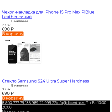
Чехол-накладка для iPhone 15 Pro Max PiBlue
Leather синий
В наличии
790
₽
690
₽
В корзину
Стекло Samsung S24 Ultra Super Hardness
В наличии
990
₽
690
₽
В корзину
8 800 777 79 13
8 989 22 999 22
info@dicentre.ru
Пн-Вс 10:00—
20:00
Мы в соц.сетях