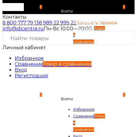
0
0
Войти
Контакты
Избранное
8 800 777 79 13
8 989 22 999 22
Заказать звонок
info@dicentre.ru
Пн-Вс 10:00—20:00
Сравнение
Товар
в
сравнении
Личный кабинет
Вход
Регистрация
Избранное
Сравнение
Товар в сравнении
Вход
Регистрация
0
0
Войти
Избранное
Сравнение
Товар
в
сравнении
Вход