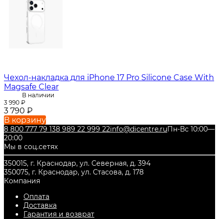
Чехол-накладка для iPhone 17 Pro Silicone Case With
Magsafe Clear
В наличии
3 990
₽
3 790
₽
В корзину
8 800 777 79 13
8 989 22 999 22
info@dicentre.ru
Пн-Вс 10:00—
20:00
Мы в соц.сетях
350015, г. Краснодар, ул. Северная, д. 394
350075, г. Краснодар, ул. Стасова, д. 178
Компания
Оплата
Доставка
Гарантия и возврат