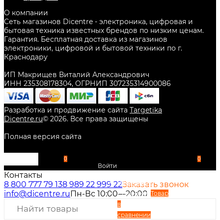
О компании
Сеть магазинов Dicentre - электроника, цифровая и
бытовая техника известных брендов по низким ценам.
Гарантия. Бесплатная доставка из магазинов
электроники, цифровой и бытовой техники по г.
Краснодару
ИП Макрищев Виталий Александрович
ИНН 235308178304, ОГРНИП 307235314900086
Разработка и продвижение сайта
Targetika
Dicentre.ru
©
2026
. Все права защищены
Полная версия сайта
0
0
Войти
Контакты
Избранное
8 800 777 79 13
8 989 22 999 22
Заказать звонок
info@dicentre.ru
Пн-Вс 10:00—20:00
Сравнение
Товар
в
сравнении