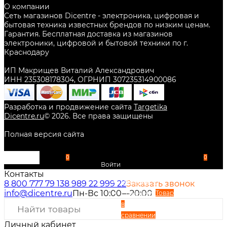
О компании
Сеть магазинов Dicentre - электроника, цифровая и
бытовая техника известных брендов по низким ценам.
Гарантия. Бесплатная доставка из магазинов
электроники, цифровой и бытовой техники по г.
Краснодару
ИП Макрищев Виталий Александрович
ИНН 235308178304, ОГРНИП 307235314900086
Разработка и продвижение сайта
Targetika
Dicentre.ru
©
2026
. Все права защищены
Полная версия сайта
0
0
Войти
Контакты
Избранное
8 800 777 79 13
8 989 22 999 22
Заказать звонок
info@dicentre.ru
Пн-Вс 10:00—20:00
Сравнение
Товар
в
сравнении
Личный кабинет
Вход