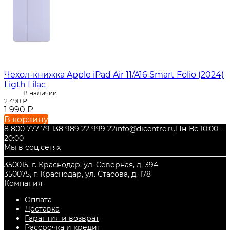
Чехол-книжка Apple iPad Air 11/A16 Smart Folio (2024)
Ligth Lilac
В наличии
2 490
₽
1 990
₽
В корзину
8 800 777 79 13
8 989 22 999 22
info@dicentre.ru
Пн-Вс 10:00—
20:00
Мы в соц.сетях
350015, г. Краснодар, ул. Северная, д. 394
350075, г. Краснодар, ул. Стасова, д. 178
Компания
Оплата
Доставка
Гарантия и возврат
Рассрочка и кредит