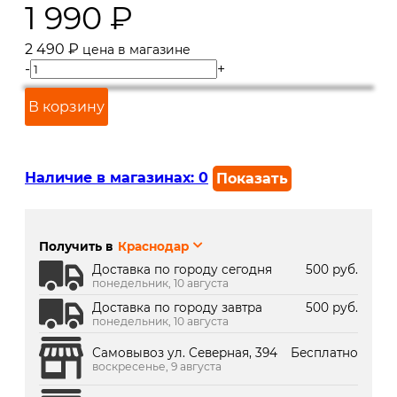
1 990
₽
2 490
₽
цена в магазине
-
+
В корзину
Наличие в магазинах:
0
Показать
г. Краснодар, ул. Северная,
Под заказ 2 дня
392:
Получить в
Краснодар
г. Краснодар, ТК Медиаплаза:
В наличии
Доставка по городу сегодня
500 руб.
понедельник, 10 августа
Доставка по городу завтра
500 руб.
понедельник, 10 августа
Самовывоз ул. Северная, 394
Бесплатно
воскресенье, 9 августа