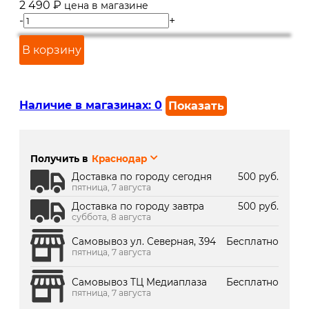
2 490
₽
цена в магазине
-
+
В корзину
Наличие в магазинах:
0
Показать
г. Краснодар, ул. Северная,
Под заказ 2 дня
392:
Получить в
Краснодар
г. Краснодар, ТК Медиаплаза:
В наличии
Доставка по городу сегодня
500 руб.
пятница, 7 августа
Доставка по городу завтра
500 руб.
суббота, 8 августа
Самовывоз ул. Северная, 394
Бесплатно
пятница, 7 августа
Самовывоз ТЦ Медиаплаза
Бесплатно
пятница, 7 августа