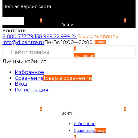
Полная версия сайта
0
0
Войти
Контакты
Избранное
8 800 777 79 13
8 989 22 999 22
Заказать звонок
info@dicentre.ru
Пн-Вс 10:00—20:00
Сравнение
Товар
в
сравнении
Личный кабинет
Вход
Регистрация
Избранное
Сравнение
Товар в сравнении
Вход
Регистрация
0
0
Войти
Избранное
Сравнение
Товар
в