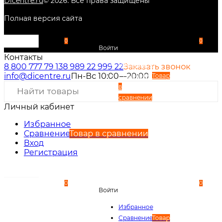
Dicentre.ru
©
2026
. Все права защищены
Полная версия сайта
0
0
Войти
Контакты
Избранное
8 800 777 79 13
8 989 22 999 22
Заказать звонок
info@dicentre.ru
Пн-Вс 10:00—20:00
Сравнение
Товар
в
сравнении
Личный кабинет
Вход
Регистрация
Избранное
Сравнение
Товар в сравнении
Вход
Регистрация
0
0
Войти
Избранное
Сравнение
Товар