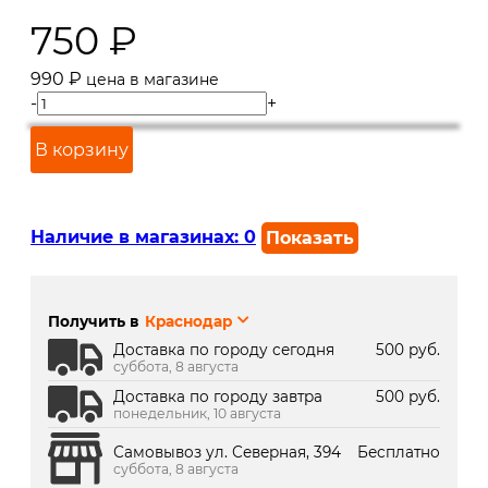
750
₽
990
₽
цена в магазине
-
+
В корзину
Наличие в магазинах:
0
Показать
г. Краснодар, ул. Северная,
В наличии
392:
Получить в
Краснодар
г. Краснодар, ТК Медиаплаза:
В наличии
Доставка по городу сегодня
500 руб.
суббота, 8 августа
Доставка по городу завтра
500 руб.
понедельник, 10 августа
Самовывоз ул. Северная, 394
Бесплатно
суббота, 8 августа