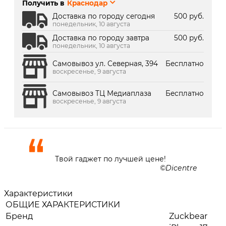
Получить в
Краснодар
г. Краснодар, ТК Медиаплаза:
Под заказ 2 дня
Доставка по городу сегодня
500 руб.
понедельник, 10 августа
Доставка по городу завтра
500 руб.
понедельник, 10 августа
Самовывоз ул. Северная, 394
Бесплатно
воскресенье, 9 августа
Самовывоз ТЦ Медиаплаза
Бесплатно
воскресенье, 9 августа
Твой гаджет по лучшей цене!
Dicentre
Характеристики
ОБЩИЕ ХАРАКТЕРИСТИКИ
Бренд
Zuckbear