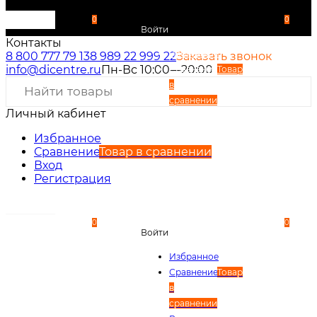
0
0
Войти
Контакты
Избранное
8 800 777 79 13
8 989 22 999 22
Заказать звонок
info@dicentre.ru
Пн-Вс 10:00—20:00
Сравнение
Товар
в
сравнении
Личный кабинет
Вход
Регистрация
Избранное
Сравнение
Товар в сравнении
Вход
Регистрация
0
0
Войти
Избранное
Сравнение
Товар
в
сравнении