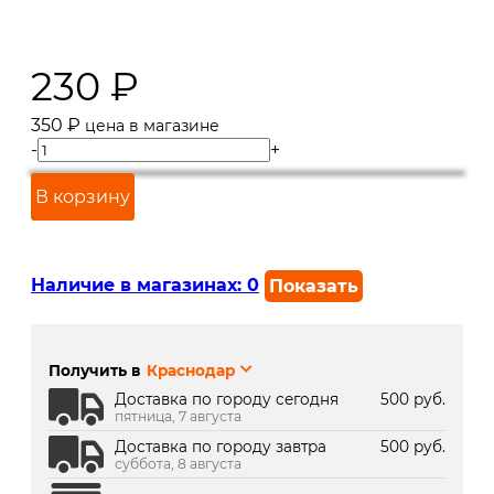
230
₽
350
₽
цена в магазине
-
+
В корзину
Наличие в магазинах:
0
Показать
г. Краснодар, ул. Северная,
В наличии
392:
Получить в
Краснодар
г. Краснодар, ТК Медиаплаза:
Под заказ 2 дня
Доставка по городу сегодня
500 руб.
пятница, 7 августа
Доставка по городу завтра
500 руб.
суббота, 8 августа