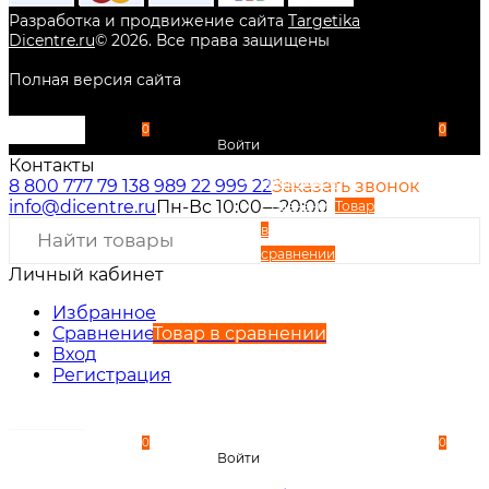
Разработка и продвижение сайта
Targetika
Dicentre.ru
©
2026
. Все права защищены
Полная версия сайта
0
0
Войти
Контакты
Избранное
8 800 777 79 13
8 989 22 999 22
Заказать звонок
info@dicentre.ru
Пн-Вс 10:00—20:00
Сравнение
Товар
в
сравнении
Личный кабинет
Вход
Регистрация
Избранное
Сравнение
Товар в сравнении
Вход
Регистрация
0
0
Войти