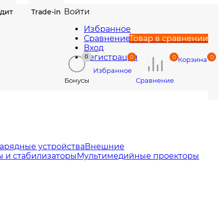
Войти
едит
Trade-in
Избранное
Сравнение
Товар в сравнении
Вход
Регистрация
0
0
0
0
Корзина
Избранное
Сравнение
Бонусы
арядные устройства
Внешние
 и стабилизаторы
Мультимедийные проекторы