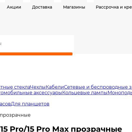
Акции
Доставка
Магазины
Рассрочка и кр
тные стекла
Чехлы
Кабели
Сетевые и беспроводные з
томобильные аксессуары
Кольцевые лампы
Моноподы
асов
Для планшетов
x прозрачные
15 Pro/15 Pro Max прозрачные