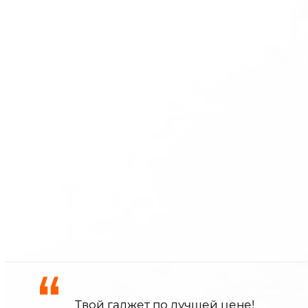
190
₽
250
₽
цена в магазине
Уведомить о поступлении
Твой гаджет по лучшей цене!