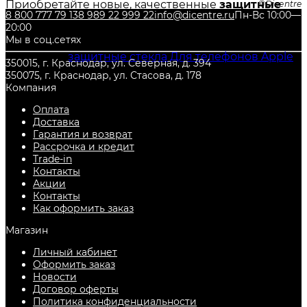
Приобретайте новые, качественные
защитные
Dicentre
8 800 777 79 13
8 989 22 999 22
info@dicentre.ru
Пн-Вс 10:00—
стекла для телефонов Apple iPhone Breaking
в
20:00
нашем интернет-магазине DiCENTRE! Также Вы
Мы в соц.сетях
можете купить недорого и другие товары из
категории
защитные стекла Для телефонов Apple
,
350015, г. Краснодар, ул. Северная, д. 394
с гарантией от производителя, и по самой низкой
350075, г. Краснодар, ул. Стасова, д. 178
цене. Всегда есть в наличии в городе
Краснодар
.
Компания
Оплата
Доставка
Гарантия и возврат
Рассрочка и кредит
Trade-in
Контакты
Акции
Контакты
Как оформить заказ
Магазин
Личный кабинет
Оформить заказ
Новости
Договор оферты
Политика конфиденциальности