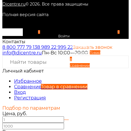
Dicentre.ru
©
2026
. Все права защищены
Полная версия сайта
0
0
Войти
Контакты
Избранное
8 800 777 79 13
8 989 22 999 22
Заказать звонок
info@dicentre.ru
Пн-Вс 10:00—20:00
Сравнение
Товар
в
сравнении
Личный кабинет
Вход
Регистрация
Избранное
Сравнение
Товар в сравнении
Вход
Регистрация
Подбор по параметрам
Цена, руб.
—