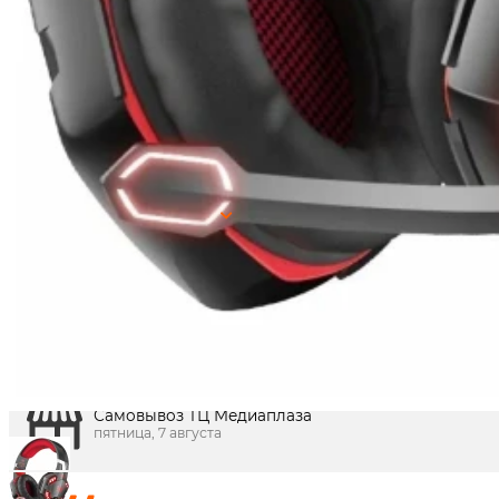
250
₽
цена в магазине
В корзину
Наличие в магазинах:
0
Показать
г. Краснодар, ул. Северная, 392:
г. Краснодар, ТК Медиаплаза:
Получить в
Краснодар
Доставка по городу сегодня
пятница, 7 августа
Доставка по городу завтра
суббота, 8 августа
Самовывоз ул. Северная, 394
пятница, 7 августа
Самовывоз ТЦ Медиаплаза
пятница, 7 августа