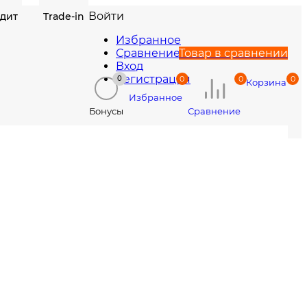
Войти
едит
Trade-in
Избранное
Сравнение
Товар в сравнении
Вход
Регистрация
0
0
0
0
Корзина
Избранное
Сравнение
Бонусы