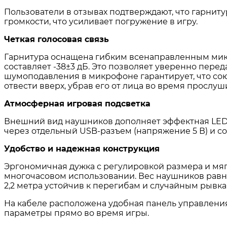
Пользователи в отзывах подтверждают, что гарниту
громкости, что усиливает погружение в игру.
Четкая голосовая связь
Гарнитура оснащена гибким всенаправленным ми
составляет -38±3 дБ
. Это позволяет уверенно перед
шумоподавления в микрофоне гарантирует, что со
отвести вверх, убрав его от лица во время прослу
Атмосферная игровая подсветка
Внешний вид наушников дополняет эффектная LED
через отдельный USB-разъем (напряжение 5 В) и с
Удобство и надежная конструкция
Эргономичная дужка с регулировкой размера и м
многочасовом использовании
. Вес наушников рав
2,2 метра
устойчив к перегибам и случайным рывкам
На кабеле расположена удобная панель управления
параметры прямо во время игры
.