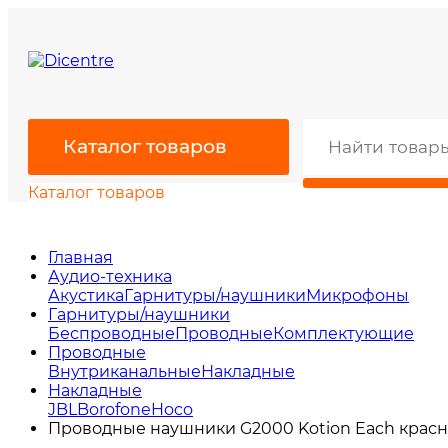
Каталог товаров
Каталог товаров
Главная
Аудио-техника
Акустика
Гарнитуры/наушники
Микрофоны
Гарнитуры/наушники
Беспроводные
Проводные
Комплектующие
Проводные
Внутриканальные
Накладные
Накладные
JBL
Borofone
Hoco
Проводные наушники G2000 Kotion Each крас