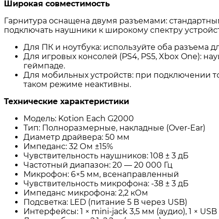
Широкая совместимость
Гарнитура оснащена двумя разъемами: стандартным 
подключать наушники к широкому спектру устройст
Для ПК и ноутбука: используйте оба разъема д
Для игровых консолей (PS4, PS5, Xbox One): 
геймпаде
.
Для мобильных устройств: при подключении то
таком режиме неактивны
.
Технические характеристики
Модель: Kotion Each G2000
Тип: Полноразмерные, накладные (Over-Ear)
Диаметр драйвера: 50 мм
Импеданс: 32 Ом ±15%
Чувствительность наушников: 108 ± 3 дБ
Частотный диапазон: 20 — 20 000 Гц
Микрофон: 6×5 мм, всенаправленный
Чувствительность микрофона: -38 ± 3 дБ
Импеданс микрофона: 2,2 кОм
Подсветка: LED (питание 5 В через USB)
Интерфейсы: 1 × mini-jack 3,5 мм (аудио), 1 × USB