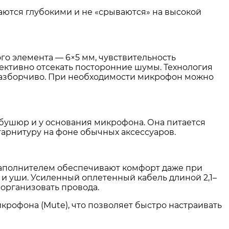
таются глубокими и не «срываются» на высокой
го элемента — 6×5 мм, чувствительность
ффективно отсекать посторонние шумы. Технология
разборчиво
. При необходимости микрофон можно
мбушюр и у основания микрофона
. Она питается
гарнитуру на фоне обычных аксессуаров
.
наполнителем обеспечивают комфорт даже при
 и уши. Усиленный оплетенный кабель длиной 2,1–
 организовать провода
.
рофона (Mute), что позволяет быстро настраивать