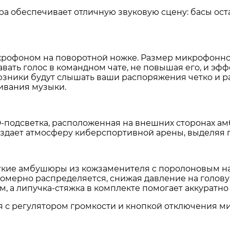
ра обеспечивает отличную звуковую сцену: басы ос
крофоном на поворотной ножке
. Размер микрофонно
авать голос в командном чате, не повышая его, и э
юзники будут слышать ваши распоряжения четко и 
шивания музыки
.
-подсветка, расположенная на внешних сторонах а
оздает атмосферу киберспортивной арены, выделяя 
ягкие амбушюры из кожзаменителя с поролоновым 
номерно распределяется, снижая давление на голову
, а липучка-стяжка в комплекте помогает аккуратно
 с регулятором громкости и кнопкой отключения мик