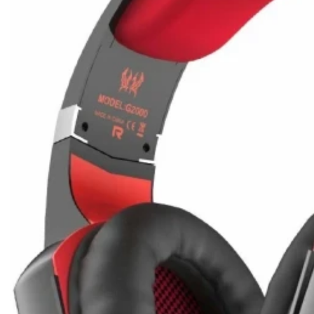
190
₽