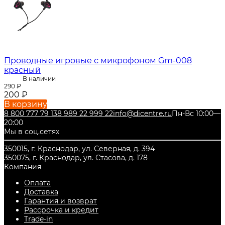
Проводные игровые с микрофоном Gm-008
красный
В наличии
290
₽
200
₽
В корзину
8 800 777 79 13
8 989 22 999 22
info@dicentre.ru
Пн-Вс 10:00—
20:00
Мы в соц.сетях
350015, г. Краснодар, ул. Северная, д. 394
350075, г. Краснодар, ул. Стасова, д. 178
Компания
Оплата
Доставка
Гарантия и возврат
Рассрочка и кредит
Trade-in