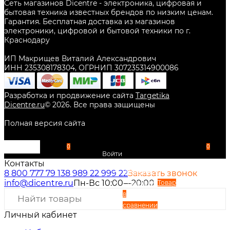
Сеть магазинов Dicentre - электроника, цифровая и
бытовая техника известных брендов по низким ценам.
Гарантия. Бесплатная доставка из магазинов
электроники, цифровой и бытовой техники по г.
Краснодару
ИП Макрищев Виталий Александрович
ИНН 235308178304, ОГРНИП 307235314900086
Разработка и продвижение сайта
Targetika
Dicentre.ru
©
2026
. Все права защищены
Полная версия сайта
0
0
Войти
Контакты
Избранное
8 800 777 79 13
8 989 22 999 22
Заказать звонок
info@dicentre.ru
Пн-Вс 10:00—20:00
Сравнение
Товар
в
сравнении
Личный кабинет
Вход
Регистрация