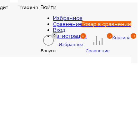
Войти
едит
Trade-in
Избранное
Сравнение
Товар в сравнении
Вход
Регистрация
0
0
0
0
Корзина
Избранное
Сравнение
Бонусы