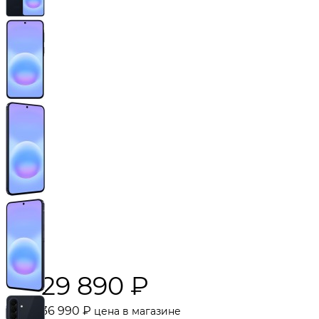
29 890
₽
36 990
₽
цена в магазине