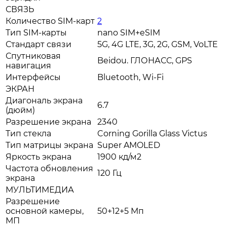
СВЯЗЬ
Количество SIM-карт
2
Тип SIM-карты
nano SIM+eSIM
Стандарт связи
5G, 4G LTE, 3G, 2G, GSM, VoLTE
Спутниковая
Beidou. ГЛОНАСС, GPS
навигация
Интерфейсы
Bluetooth, Wi-Fi
ЭКРАН
Диагональ экрана
6.7
(дюйм)
Разрешение экрана
2340
Тип стекла
Corning Gorilla Glass Victus
Тип матрицы экрана
Super AMOLED
Яркость экрана
1900 кд/м2
Частота обновления
120 Гц
экрана
МУЛЬТИМЕДИА
Разрешение
основной камеры,
50+12+5 Мп
МП