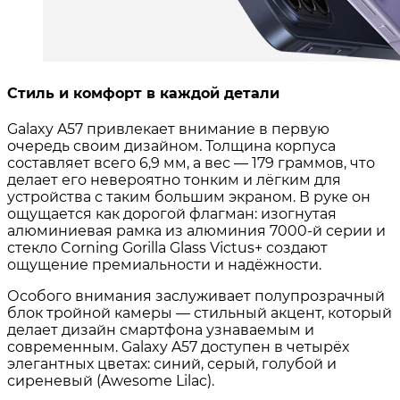
Стиль и комфорт в каждой детали
Galaxy A57 привлекает внимание в первую
очередь своим дизайном. Толщина корпуса
составляет всего 6,9 мм, а вес — 179 граммов, что
делает его невероятно тонким и лёгким для
устройства с таким большим экраном
. В руке он
ощущается как дорогой флагман: изогнутая
алюминиевая рамка из алюминия 7000-й серии и
стекло Corning Gorilla Glass Victus+ создают
ощущение премиальности и надёжности
.
Особого внимания заслуживает полупрозрачный
блок тройной камеры — стильный акцент, который
делает дизайн смартфона узнаваемым и
современным
. Galaxy A57 доступен в четырёх
элегантных цветах: синий, серый, голубой и
сиреневый (Awesome Lilac)
.