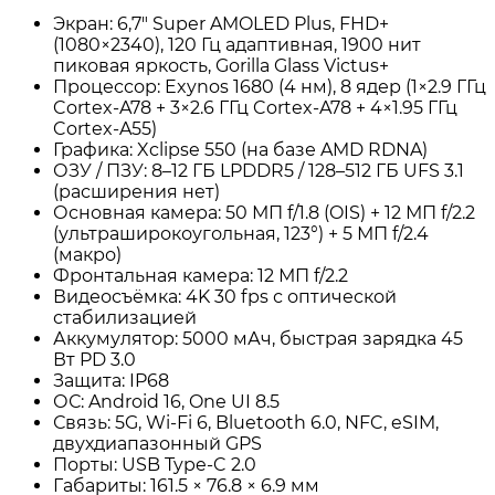
Экран: 6,7" Super AMOLED Plus, FHD+
(1080×2340), 120 Гц адаптивная, 1900 нит
пиковая яркость, Gorilla Glass Victus+
Процессор: Exynos 1680 (4 нм), 8 ядер (1×2.9 ГГц
Cortex-A78 + 3×2.6 ГГц Cortex-A78 + 4×1.95 ГГц
Cortex-A55)
Графика: Xclipse 550 (на базе AMD RDNA)
ОЗУ / ПЗУ: 8–12 ГБ LPDDR5 / 128–512 ГБ UFS 3.1
(расширения нет)
Основная камера: 50 МП f/1.8 (OIS) + 12 МП f/2.2
(ультраширокоугольная, 123°) + 5 МП f/2.4
(макро)
Фронтальная камера: 12 МП f/2.2
Видеосъёмка: 4K 30 fps с оптической
стабилизацией
Аккумулятор: 5000 мАч, быстрая зарядка 45
Вт PD 3.0
Защита: IP68
ОС: Android 16, One UI 8.5
Связь: 5G, Wi-Fi 6, Bluetooth 6.0, NFC, eSIM,
двухдиапазонный GPS
Порты: USB Type-C 2.0
Габариты: 161.5 × 76.8 × 6.9 мм