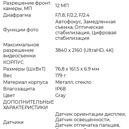
Разрешение фронт.
12 МП
камеры, МП
Диафрагма
F/1.8, F/2.2, F/2.4
Автофокус, Замедленная
съемка, Оптическая
Функции фото
стабилизация, Цифровая
стабилизация
Максимальное
разрешение
3840 x 2160 (UltraHD, 4K)
видеосъемки
КОРПУС
Размеры (ШxВxТ)
76.8 x 161.5 x 6.9 мм
Вес
179 г
Материал корпуса
Металл, стекло
Влагозащита
IP68
Цвет
Gray
ДОПОЛНИТЕЛЬНЫЕ
ХАРАКТЕРИСТИКИ
Датчик ориентации дисплея,
Датчик освещённости,
Датчики
Датчик отпечатка пальцев,