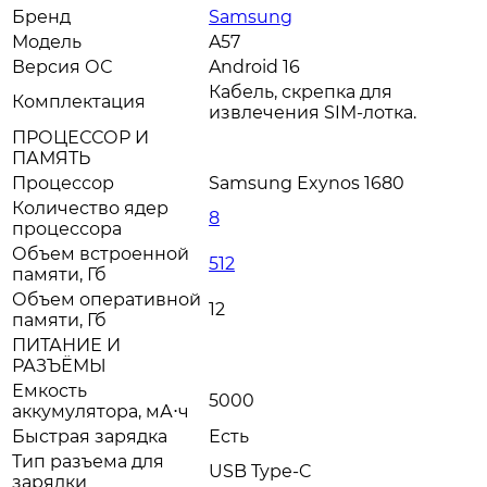
Бренд
Samsung
Модель
A57
Версия ОС
Android 16
Кабель, скрепка для
Комплектация
извлечения SIM-лотка.
ПРОЦЕССОР И
ПАМЯТЬ
Процессор
Samsung Exynos 1680
Количество ядер
8
процессора
Объем встроенной
512
памяти, Гб
Объем оперативной
12
памяти, Гб
ПИТАНИЕ И
РАЗЪЁМЫ
Емкость
5000
аккумулятора, мА⋅ч
Быстрая зарядка
Есть
Тип разъема для
USB Type-C
зарядки