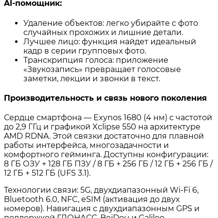
AI-помощник:
Удаление объектов: легко убирайте с фото
случайных прохожих и лишние детали
.
Лучшее лицо: функция найдет идеальный
кадр в серии групповых фото
.
Транскрипция голоса: приложение
«Звукозапись» превращает голосовые
заметки, лекции и звонки в текст
.
Производительность и связь нового поколения
Сердце смартфона — Exynos 1680 (4 нм) с частотой
до 2,9 ГГц
и графикой Xclipse 550 на архитектуре
AMD RDNA
. Этой связки достаточно для плавной
работы интерфейса, многозадачности и
комфортного гейминга
. Доступны конфигурации:
8 ГБ ОЗУ + 128 ГБ ПЗУ / 8 ГБ + 256 ГБ / 12 ГБ + 256 ГБ /
12 ГБ + 512 ГБ (UFS 3.1)
.
Технологии связи: 5G, двухдиапазонный Wi-Fi 6,
Bluetooth 6.0, NFC, eSIM (активация до двух
номеров)
. Навигация с двухдиапазонным GPS и
поддержкой ГЛОНАСС, BeiDou и Galileo
.