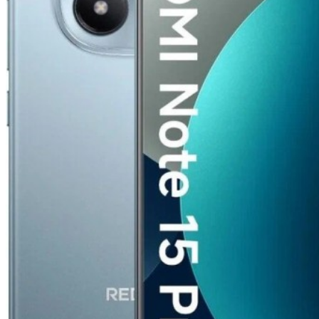
22 390
₽
25 990
₽
цена в магазине
Доступно
от 1387 ₽/мес.
в рассрочку
Доступно в
Trade-in
В корзину