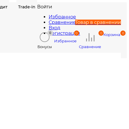
Войти
едит
Trade-in
Избранное
Сравнение
Товар в сравнении
Вход
Регистрация
0
0
0
0
Корзина
Избранное
Сравнение
Бонусы