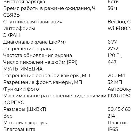
Быстрая зарядка
Есть
Время работы в режиме ожидания, Ч
56 ч
СВЯЗЬ
Спутниковая навигация
BeiDou, G
Интерфейсы
Wi-Fi 802.
ЭКРАН
Диагональ экрана (дюйм)
6.77
Разрешение экрана
2772
Частота обновления экрана
120 Гц
Число пикселей на дюйм (PPI)
447
МУЛЬТИМЕДИА
Разрешение основной камеры, МП
200 Мп
Разрешение фронт. камеры, МП
32 МП
Функции фото
Автофоку
Максимальное разрешение видеосъемки
1920x108
КОРПУС
Размеры (ШxВxТ)
80.45x169
Вес
214 г
Материал корпуса
Пластик
Влагозащита
IP65