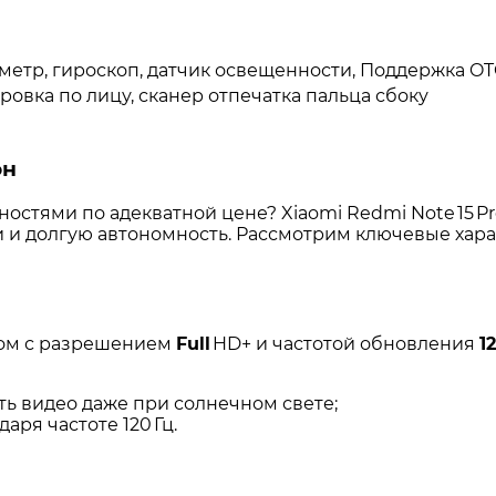
метр, гироскоп, датчик освещенности, Поддержка OTG
ровка по лицу, сканер отпечатка пальца сбоку
он
ностями
по
адекватной
цене?
Xiaomi
Redmi
Note
15
Pr
и
и
долгую
автономность.
Рассмотрим
ключевые
хара
ом
с
разрешением
Full
HD+
и
частотой
обновления
1
ть
видео
даже
при
солнечном
свете;
даря
частоте
120
Гц.