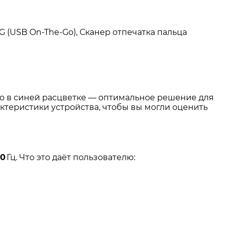
 (USB On-The-Go), Сканер отпечатка пальца
o
в
синей
расцветке
— оптимальное
решение
для
ктеристики
устройства,
чтобы
вы
могли
оценить
20
Гц
.
Что
это
даёт
пользователю: