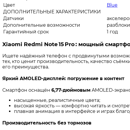
Цвет
Blue
ДОПОЛНИТЕЛЬНЫЕ ХАРАКТЕРИСТИКИ
Датчики
акселеро
Дополнительные возможности
разблоки
Гарантийный срок
1 год
Xiaomi
Redmi
Note
15
Pro
:
мощный
смартф
Ищете
надёжный
телефон
с
продвинутыми
возмож
тех,
кто
ценит
производительность,
качество
съёмк
его
преимущества.
Яркий
AMOLED‑дисплей:
погружение
в
контент
Смартфон
оснащён
6,77‑дюймовым
AMOLED‑экран
насыщенные,
реалистичные
цвета;
высокая
яркость
— комфортно
читать
и
смотре
плавная
анимация
в
интерфейсе
и
играх
благо
Производительность
без
тормозов