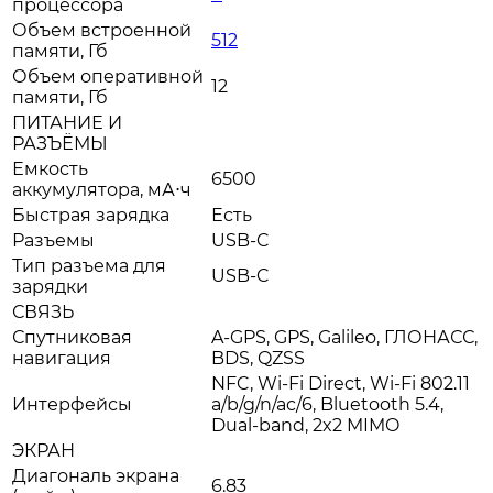
процессора
Объем встроенной
512
памяти, Гб
Объем оперативной
12
памяти, Гб
ПИТАНИЕ И
РАЗЪЁМЫ
Емкость
6500
аккумулятора, мА⋅ч
Быстрая зарядка
Есть
Разъемы
USB-C
Тип разъема для
USB-C
зарядки
СВЯЗЬ
Спутниковая
A-GPS, GPS, Galileo, ГЛОНАСС,
навигация
BDS, QZSS
NFC, Wi-Fi Direct, Wi-Fi 802.11
Интерфейсы
a/b/g/n/ac/6, Bluetooth 5.4,
Dual-band, 2x2 MIMO
ЭКРАН
Диагональ экрана
6.83