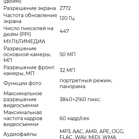
(дюйм)
Разрешение экрана
2772
Частота обновления
120 Гц
экрана
Число пикселей на
447
дюйм (PPI)
МУЛЬТИМЕДИА
Разрешение
основной камеры,
50 МП
МП
Разрешение фронт.
32 МП
камеры, МП
портретный режим,
Функции фото
панорама
Максимальное
разрешение
3840×2160 пикс.
видеосъемки
Максимальная
частота кадров
60 кадр/сек
видеосъемки
MP3, AAC, AMR, APE, OGG,
Аудиофайлы
FLAC, WAV, MIDI, WMA