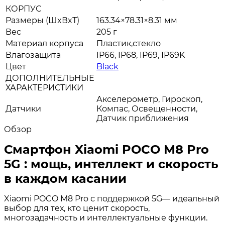
КОРПУС
Размеры (ШxВxТ)
163.34×78.31×8.31 мм
Вес
205 г
Материал корпуса
Пластик,стекло
Влагозащита
IP66, IP68, IP69, IP69K
Цвет
Black
ДОПОЛНИТЕЛЬНЫЕ
ХАРАКТЕРИСТИКИ
Акселерометр, Гироскоп,
Датчики
Компас, Освещенности,
Датчик приближения
Обзор
Смартфон Xiaomi POCO M8 Pro
5G : мощь, интеллект и скорость
в каждом касании
Xiaomi POCO M8 Pro с поддержкой 5G— идеальный
выбор для тех, кто ценит скорость,
многозадачность и интеллектуальные функции.