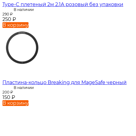
Type-C плетеный 2м 2.1А розовый без упаковки
В наличии
290
₽
250
₽
В корзину
Пластина-кольцо Breaking для MageSafe черный
В наличии
200
₽
150
₽
В корзину