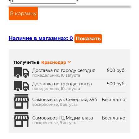
-
+
В корзину
Наличие в магазинах:
0
Показать
г. Краснодар, ул. Северная,
В наличии
392:
Получить в
Краснодар
г. Краснодар, ТК Медиаплаза:
В наличии
Доставка по городу сегодня
500 руб.
понедельник, 10 августа
Доставка по городу завтра
500 руб.
понедельник, 10 августа
Самовывоз ул. Северная, 394
Бесплатно
воскресенье, 9 августа
Самовывоз ТЦ Медиаплаза
Бесплатно
воскресенье, 9 августа