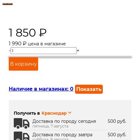
1 850
₽
1 990
₽
цена в магазине
-
+
В корзину
Наличие в магазинах:
0
Показать
г. Краснодар, ул. Северная,
В наличии
392:
Получить в
Краснодар
г. Краснодар, ТК Медиаплаза:
В наличии
Доставка по городу сегодня
500 руб.
пятница, 7 августа
Доставка по городу завтра
500 руб.
суббота, 8 августа