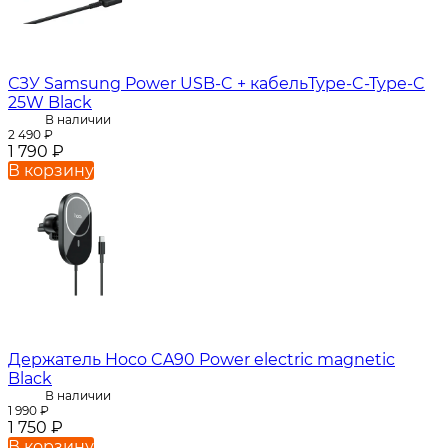
СЗУ Samsung Power USB-C + кабельType-C-Type-C
25W Black
В наличии
2 490
₽
1 790
₽
В корзину
Держатель Hoco CA90 Power electric magnetic
Black
В наличии
1 990
₽
1 750
₽
В корзину