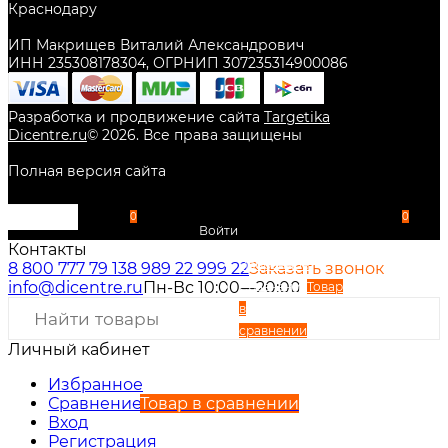
Краснодару
ИП Макрищев Виталий Александрович
ИНН 235308178304, ОГРНИП 307235314900086
Разработка и продвижение сайта
Targetika
Dicentre.ru
©
2026
. Все права защищены
Полная версия сайта
0
0
Войти
Контакты
Избранное
8 800 777 79 13
8 989 22 999 22
Заказать звонок
info@dicentre.ru
Пн-Вс 10:00—20:00
Сравнение
Товар
в
сравнении
Личный кабинет
Вход
Регистрация
Избранное
Сравнение
Товар в сравнении
Вход
Регистрация